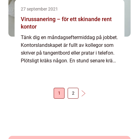
27 september 2021
Virussanering – för ett skinande rent
kontor
Tänk dig en måndagseftermiddag på jobbet.
Kontorslandskapet är fullt av kollegor som
skriver på tangentbord eller pratar i telefon.
Plötsligt kräks någon. En stund senare kräks
ytterligare en kollega. Ett virus har brutit ut. I
scenarion som det ovan...
1
2