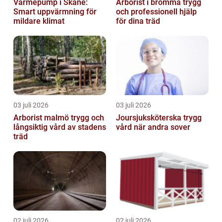
Värmepump i Skåne:
Arborist i bromma trygg
Smart uppvärmning för
och professionell hjälp
mildare klimat
för dina träd
03 juli 2026
03 juli 2026
Arborist malmö trygg och
Joursjuksköterska trygg
långsiktig vård av stadens
vård när andra sover
träd
02 juli 2026
02 juli 2026