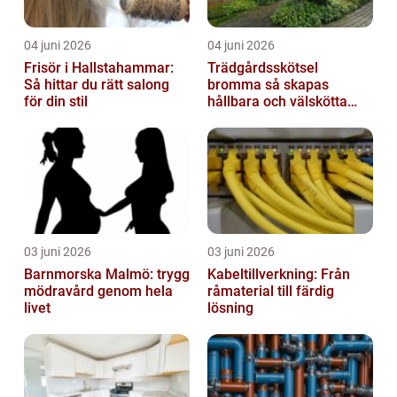
04 juni 2026
04 juni 2026
Frisör i Hallstahammar:
Trädgårdsskötsel
Så hittar du rätt salong
bromma så skapas
för din stil
hållbara och välskötta
utemiljöer
03 juni 2026
03 juni 2026
Barnmorska Malmö: trygg
Kabeltillverkning: Från
mödravård genom hela
råmaterial till färdig
livet
lösning