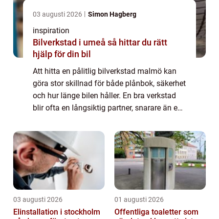
03 augusti 2026
Simon Hagberg
inspiration
Bilverkstad i umeå så hittar du rätt
hjälp för din bil
Att hitta en pålitlig bilverkstad malmö kan
göra stor skillnad för både plånbok, säkerhet
och hur länge bilen håller. En bra verkstad
blir ofta en långsiktig partner, snarare än en
plats du bara besöker när något går sönder.
Med rätt service i rätt t...
03 augusti 2026
01 augusti 2026
Elinstallation i stockholm
Offentliga toaletter som