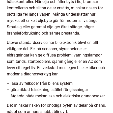
hälsokontroller. När olja och filter byts i tid, bromsar
kontrolleras och slitna delar ersätts, minskar risken för
plötsliga fel längs vägen. Många underskattar hur
mycket ett enkelt oljebyte gör för motorns livslängd.
Smutsig eller gammal olja ger ökat slitage, högre
bränsleförbrukning och sämre prestanda.
Utöver standardservice har bilelektronik blivit en allt
viktigare del. Fel på sensorer, styrenheter eller
eldragningar kan ge diffusa problem: varningslampor
som tänds, startproblem, ojämn gång eller en AC som
lever sitt eget liv. En verkstad med egen bilelektriker och
moderna diagnosverktyg kan:
– läsa av felkoder från bilens system
– göra riktad felsökning istället för gissningar
– åtgärda både mekaniska och elektriska grundorsaker
Det minskar risken för onödiga byten av delar på chans,
något som annars snabbt blir dyrt.