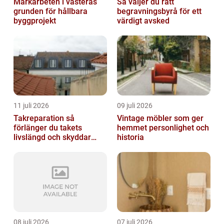
Markarbeten i västerås
Så väljer du rätt
grunden för hållbara
begravningsbyrå för ett
byggprojekt
värdigt avsked
11 juli 2026
09 juli 2026
Takreparation så
Vintage möbler som ger
förlänger du takets
hemmet personlighet och
livslängd och skyddar
historia
huset
08 juli 2026
07 juli 2026