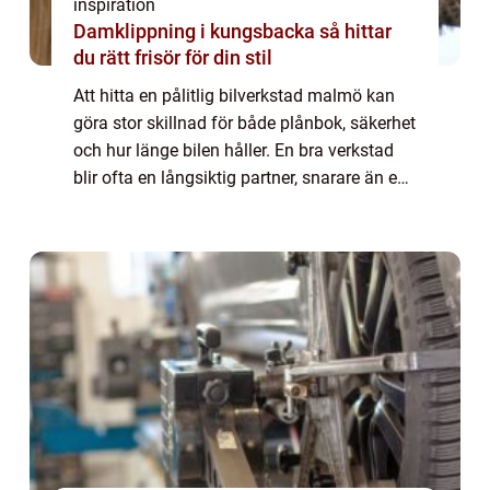
inspiration
Damklippning i kungsbacka så hittar
du rätt frisör för din stil
Att hitta en pålitlig bilverkstad malmö kan
göra stor skillnad för både plånbok, säkerhet
och hur länge bilen håller. En bra verkstad
blir ofta en långsiktig partner, snarare än en
plats du bara besöker när något går sönder.
Med rätt service i rätt t...