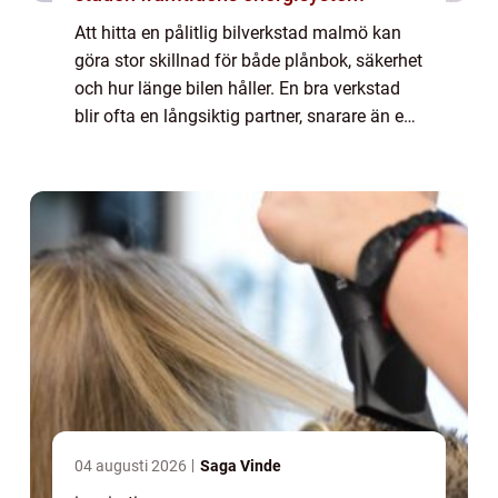
Att hitta en pålitlig bilverkstad malmö kan
göra stor skillnad för både plånbok, säkerhet
och hur länge bilen håller. En bra verkstad
blir ofta en långsiktig partner, snarare än en
plats du bara besöker när något går sönder.
Med rätt service i rätt t...
04 augusti 2026
Saga Vinde