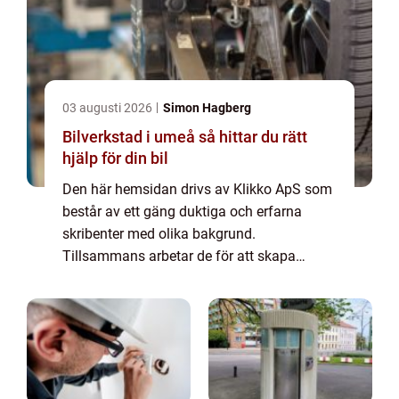
03 augusti 2026
Simon Hagberg
Bilverkstad i umeå så hittar du rätt
hjälp för din bil
Den här hemsidan drivs av Klikko ApS som
består av ett gäng duktiga och erfarna
skribenter med olika bakgrund.
Tillsammans arbetar de för att skapa
aktuellt innehåll till den här sidan. Vi vet hur
utmanande det är att läsa och genomgå en
massa olika ...