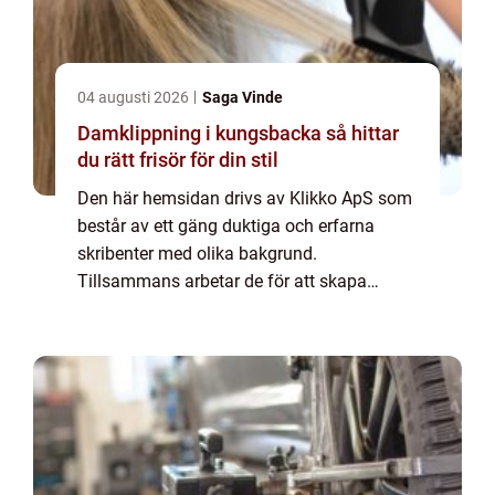
04 augusti 2026
Saga Vinde
Damklippning i kungsbacka så hittar
du rätt frisör för din stil
Den här hemsidan drivs av Klikko ApS som
består av ett gäng duktiga och erfarna
skribenter med olika bakgrund.
Tillsammans arbetar de för att skapa
aktuellt innehåll till den här sidan. Vi vet hur
utmanande det är att läsa och genomgå en
massa olika ...