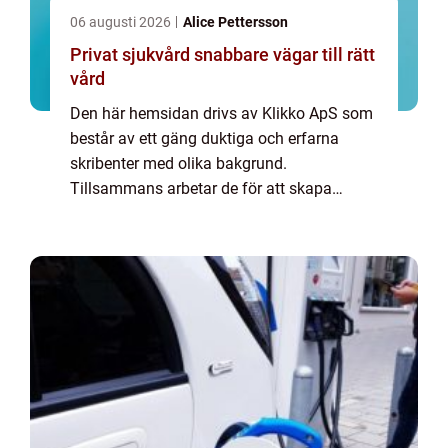
06 augusti 2026
Alice Pettersson
Privat sjukvård snabbare vägar till rätt
vård
Den här hemsidan drivs av Klikko ApS som
består av ett gäng duktiga och erfarna
skribenter med olika bakgrund.
Tillsammans arbetar de för att skapa
aktuellt innehåll till den här sidan. Vi vet hur
utmanande det är att läsa och genomgå en
massa olika ...