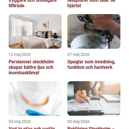
tryggare och smidigare
skulpturer som talar till
tillträde
hjärtat
12 maj 2026
07 maj 2026
Persienner stockholm
Speglar som inredning,
skapar bättre ljus och
funktion och hantverk
inomhusklimat
05 maj 2026
05 maj 2026
Vad är pfas och varför
Bokföring Stockholm –