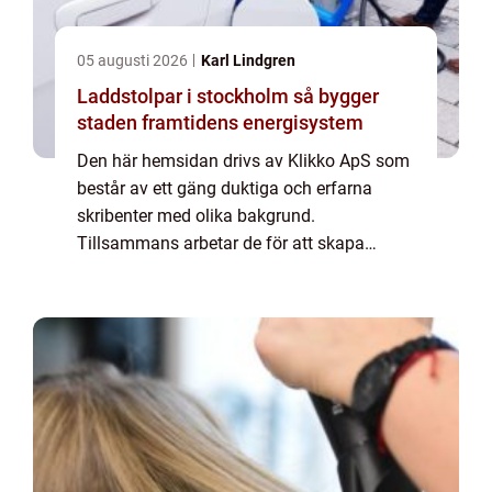
05 augusti 2026
Karl Lindgren
Laddstolpar i stockholm så bygger
staden framtidens energisystem
Den här hemsidan drivs av Klikko ApS som
består av ett gäng duktiga och erfarna
skribenter med olika bakgrund.
Tillsammans arbetar de för att skapa
aktuellt innehåll till den här sidan. Vi vet hur
utmanande det är att läsa och genomgå en
massa olika ...