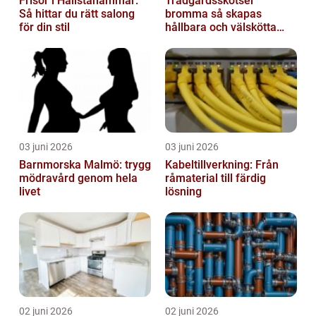
Frisör i Hallstahammar:
Trädgårdsskötsel
Så hittar du rätt salong
bromma så skapas
för din stil
hållbara och välskötta
utemiljöer
03 juni 2026
03 juni 2026
Barnmorska Malmö: trygg
Kabeltillverkning: Från
mödravård genom hela
råmaterial till färdig
livet
lösning
02 juni 2026
02 juni 2026