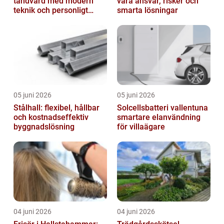
tandvård med modern
vara ansvar, risker och
teknik och personligt
smarta lösningar
bemötande
05 juni 2026
05 juni 2026
Stålhall: flexibel, hållbar
Solcellsbatteri vallentuna
och kostnadseffektiv
smartare elanvändning
byggnadslösning
för villaägare
04 juni 2026
04 juni 2026