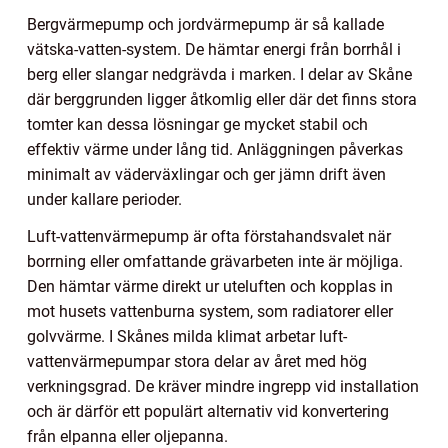
Bergvärmepump och jordvärmepump är så kallade
vätska-vatten-system. De hämtar energi från borrhål i
berg eller slangar nedgrävda i marken. I delar av Skåne
där berggrunden ligger åtkomlig eller där det finns stora
tomter kan dessa lösningar ge mycket stabil och
effektiv värme under lång tid. Anläggningen påverkas
minimalt av väderväxlingar och ger jämn drift även
under kallare perioder.
Luft-vattenvärmepump är ofta förstahandsvalet när
borrning eller omfattande grävarbeten inte är möjliga.
Den hämtar värme direkt ur uteluften och kopplas in
mot husets vattenburna system, som radiatorer eller
golvvärme. I Skånes milda klimat arbetar luft-
vattenvärmepumpar stora delar av året med hög
verkningsgrad. De kräver mindre ingrepp vid installation
och är därför ett populärt alternativ vid konvertering
från elpanna eller oljepanna.