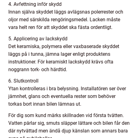
4. Avfettning inför skydd
Innan själva skyddet läggs avlägsnas polerrester och
oljor med särskilda rengöringsmedel. Lacken måste
vara helt ren för att skyddet ska fästa ordentligt.
5. Applicering av lackskydd
Det keramiska, polymera eller vaxbaserade skyddet
läggs på i tunna, jämna lager enligt produktens
instruktioner. För keramiskt lackskydd krävs ofta
noggrann tork- och härdtid.
6. Slutkontroll
Ytan kontrolleras i bra belysning. Installatören ser över
jämnhet, glans och eventuella rester som behöver
torkas bort innan bilen lämnas ut.
För dig som kund märks skillnaden vid första tvätten.
Vatten pärlar sig, smuts släpper lättare och bilen får den
där nytvättad men ändå djup känslan som annars bara