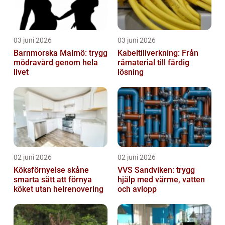
03 juni 2026
03 juni 2026
Barnmorska Malmö: trygg
Kabeltillverkning: Från
mödravård genom hela
råmaterial till färdig
livet
lösning
02 juni 2026
02 juni 2026
Köksförnyelse skåne
VVS Sandviken: trygg
smarta sätt att förnya
hjälp med värme, vatten
köket utan helrenovering
och avlopp