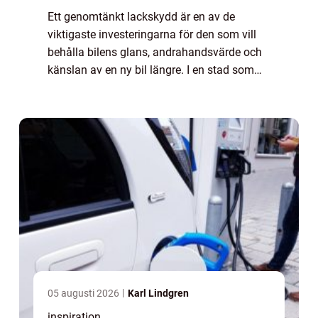
Ett genomtänkt lackskydd är en av de
viktigaste investeringarna för den som vill
behålla bilens glans, andrahandsvärde och
känslan av en ny bil längre. I en stad som
Göteborg, med salta vintervägar, kustklimat,
stark sol vissa dagar och trånga parker...
05 augusti 2026
Karl Lindgren
inspiration