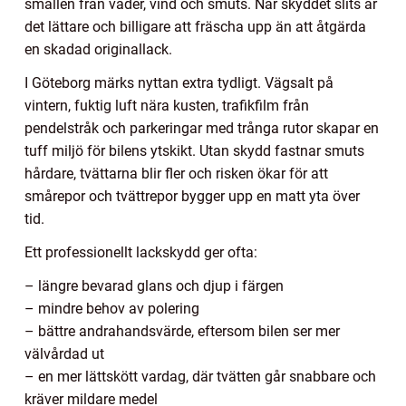
smällen från väder, vind och smuts. När skyddet slits är
det lättare och billigare att fräscha upp än att åtgärda
en skadad originallack.
I Göteborg märks nyttan extra tydligt. Vägsalt på
vintern, fuktig luft nära kusten, trafikfilm från
pendelstråk och parkeringar med trånga rutor skapar en
tuff miljö för bilens ytskikt. Utan skydd fastnar smuts
hårdare, tvättarna blir fler och risken ökar för att
smårepor och tvättrepor bygger upp en matt yta över
tid.
Ett professionellt lackskydd ger ofta:
– längre bevarad glans och djup i färgen
– mindre behov av polering
– bättre andrahandsvärde, eftersom bilen ser mer
välvårdad ut
– en mer lättskött vardag, där tvätten går snabbare och
kräver mildare medel