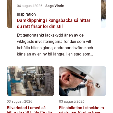
04 augusti 2026
Saga Vinde
inspiration
Damklippning i kungsbacka så hittar
du rätt frisör för din stil
Ett genomtänkt lackskydd är en av de
viktigaste investeringarna för den som vill
behålla bilens glans, andrahandsvärde och
känslan av en ny bil längre. I en stad som
Göteborg, med salta vintervägar, kustklimat,
stark sol vissa dagar och trånga parker...
03 augusti 2026
03 augusti 2026
Bilverkstad i umeå så
Elinstallation i stockholm
hittar du rätt hjälp för din
så skapar företag trygg