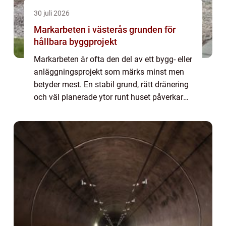
30 juli 2026
Markarbeten i västerås grunden för
hållbara byggprojekt
Markarbeten är ofta den del av ett bygg- eller
anläggningsprojekt som märks minst men
betyder mest. En stabil grund, rätt dränering
och väl planerade ytor runt huset påverkar
både trygghet, ekonomi och trivsel under
många år framåt. I Västerås, där m...