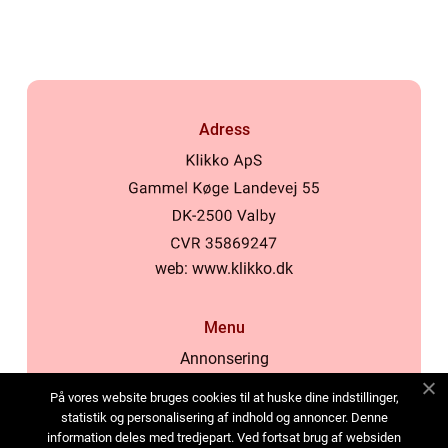
Adress
web:
www.klikko.dk
Menu
Annonsering
Om oss
På vores website bruges cookies til at huske dine indstillinger,
Cookies
statistik og personalisering af indhold og annoncer. Denne
information deles med tredjepart. Ved fortsat brug af websiden
Kontakta oss