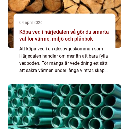
04 april 2026
Köpa ved i härjedalen så gör du smarta
val för värme, miljö och plånbok
Att köpa ved i en glesbygdskommun som
Härjedalen handlar om mer än att bara fylla
vedboden. För många är vedeldning ett sätt
att säkra värmen under långa vintrar, skapa
trivsel i fritidshuset och hålla
energikostnaderna nere. Samtidigt spelar
både tr...