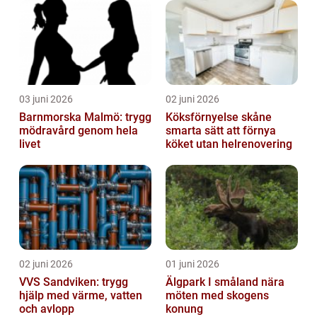
03 juni 2026
02 juni 2026
Barnmorska Malmö: trygg
Köksförnyelse skåne
mödravård genom hela
smarta sätt att förnya
livet
köket utan helrenovering
02 juni 2026
01 juni 2026
VVS Sandviken: trygg
Älgpark I småland nära
hjälp med värme, vatten
möten med skogens
och avlopp
konung