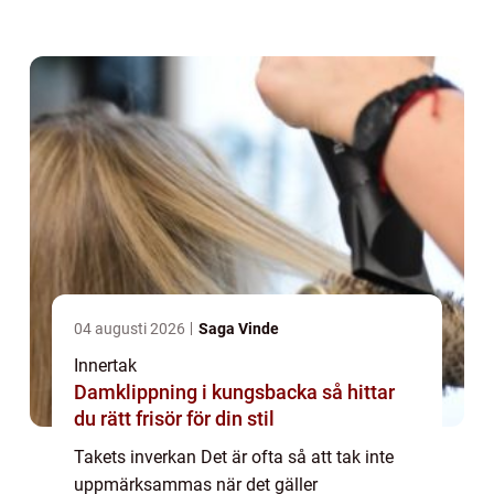
utseendet och känslan i ett rum. Faktum är
att taken till och med kan påverka akustiken
i ett...
04 augusti 2026
Saga Vinde
Innertak
Damklippning i kungsbacka så hittar
du rätt frisör för din stil
Takets inverkan Det är ofta så att tak inte
uppmärksammas när det gäller