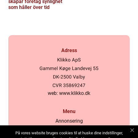
skapar företag synlighet
som håller över tid
Adress
web:
www.klikko.dk
Menu
Annonsering
Om oss
På vores website bruges cookies til at huske dine indstillinger,
Cookies