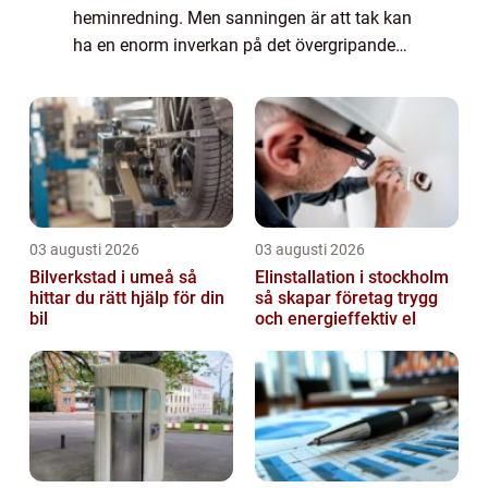
heminredning. Men sanningen är att tak kan
ha en enorm inverkan på det övergripande
utseendet och känslan i ett rum. Faktum är
att taken till och med kan påverka akustiken
i ett...
03 augusti 2026
03 augusti 2026
Bilverkstad i umeå så
Elinstallation i stockholm
hittar du rätt hjälp för din
så skapar företag trygg
bil
och energieffektiv el