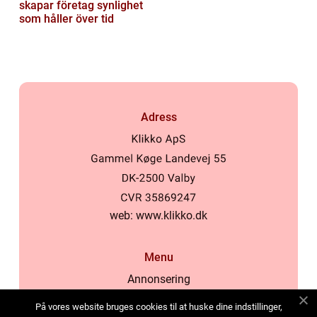
skapar företag synlighet
som håller över tid
Adress
web:
www.klikko.dk
Menu
Annonsering
Om oss
På vores website bruges cookies til at huske dine indstillinger,