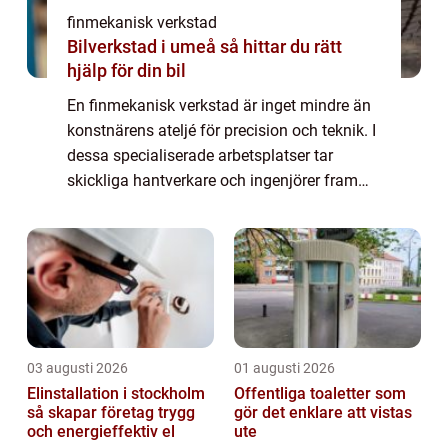
finmekanisk verkstad
Bilverkstad i umeå så hittar du rätt
hjälp för din bil
En finmekanisk verkstad är inget mindre än
konstnärens ateljé för precision och teknik. I
dessa specialiserade arbetsplatser tar
skickliga hantverkare och ingenjörer fram
produkter och komponenter med högsta
m&oum...
03 augusti 2026
01 augusti 2026
Elinstallation i stockholm
Offentliga toaletter som
så skapar företag trygg
gör det enklare att vistas
och energieffektiv el
ute