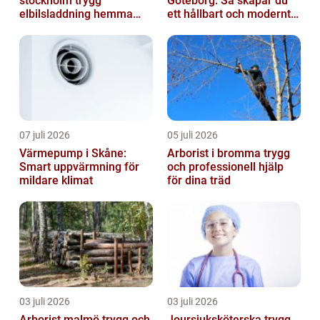
stockholm trygg
Göteborg: Så skapar du
elbilsladdning hemma
ett hållbart och modernt
och på jobbet
badrum
07 juli 2026
05 juli 2026
Värmepump i Skåne:
Arborist i bromma trygg
Smart uppvärmning för
och professionell hjälp
mildare klimat
för dina träd
03 juli 2026
03 juli 2026
Arborist malmö trygg och
Joursjuksköterska trygg