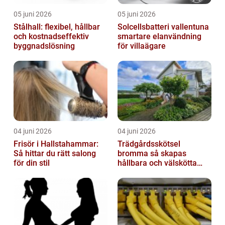
05 juni 2026
05 juni 2026
Stålhall: flexibel, hållbar
Solcellsbatteri vallentuna
och kostnadseffektiv
smartare elanvändning
byggnadslösning
för villaägare
04 juni 2026
04 juni 2026
Frisör i Hallstahammar:
Trädgårdsskötsel
Så hittar du rätt salong
bromma så skapas
för din stil
hållbara och välskötta
utemiljöer