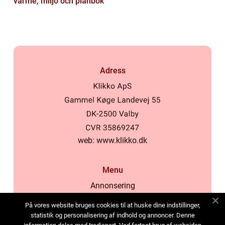
värme, miljö och plånbok
Adress
web:
www.klikko.dk
Menu
Annonsering
Om oss
På vores website bruges cookies til at huske dine indstillinger,
Cookies
statistik og personalisering af indhold og annoncer. Denne