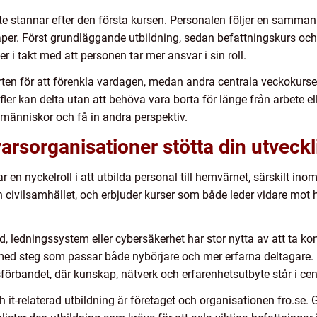
nte stannar efter den första kursen. Personalen följer en samman
per. Först grundläggande utbildning, sedan befattningskurs och 
er i takt med att personen tar mer ansvar i sin roll.
 för att förenkla vardagen, medan andra centrala veckokurser 
ler kan delta utan att behöva vara borta för länge från arbete el
a människor och få in andra perspektiv.
svarsorganisationer stötta din utveck
ar en nyckelroll i att utbilda personal till hemvärnet, särskilt i
civilsamhället, och erbjuder kurser som både leder vidare mot 
 ledningssystem eller cybersäkerhet har stor nytta av att ta k
 med steg som passar både nybörjare och mer erfarna deltagare. 
bandet, där kunskap, nätverk och erfarenhetsutbyte står i ce
it-relaterad utbildning är företaget och organisationen fro.s