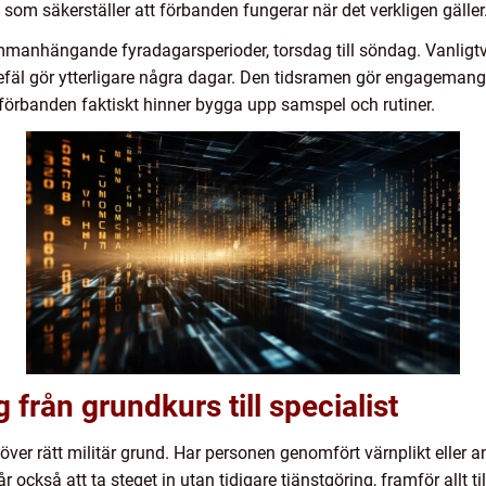
som säkerställer att förbanden fungerar när det verkligen gäller
nhängande fyradagarsperioder, torsdag till söndag. Vanligtvis
efäl gör ytterligare några dagar. Den tidsramen gör engagemang
 förbanden faktiskt hinner bygga upp samspel och rutiner.
från grundkurs till specialist
er rätt militär grund. Har personen genomfört värnplikt eller an
r också att ta steget in utan tidigare tjänstgöring, framför allt