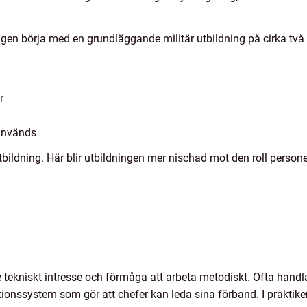
gen börja med en grundläggande militär utbildning på cirka två 
r
 används
tbildning. Här blir utbildningen mer nischad mot den roll perso
 tekniskt intresse och förmåga att arbeta metodiskt. Ofta handla
nssystem som gör att chefer kan leda sina förband. I praktiken 