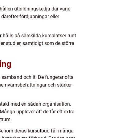
hållen utbildningskedja där varje
därefter fördjupningar eller
hålls på särskilda kursplatser runt
ler studier, samtidigt som de större
ling
nom samband och it. De fungerar ofta
hemvärnsbefattningar och stärker
ontakt med en sådan organisation.
Många upplever att de får ett extra
ntrum.
e. Genom deras kursutbud får många