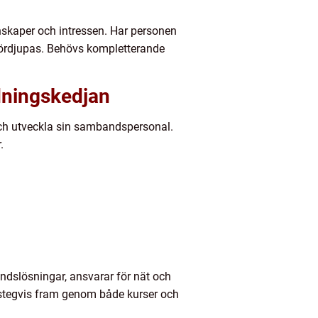
nskaper och intressen. Har personen
 fördjupas. Behövs kompletterande
dningskedjan
och utveckla sin sambandspersonal.
.
dslösningar, ansvarar för nät och
s stegvis fram genom både kurser och