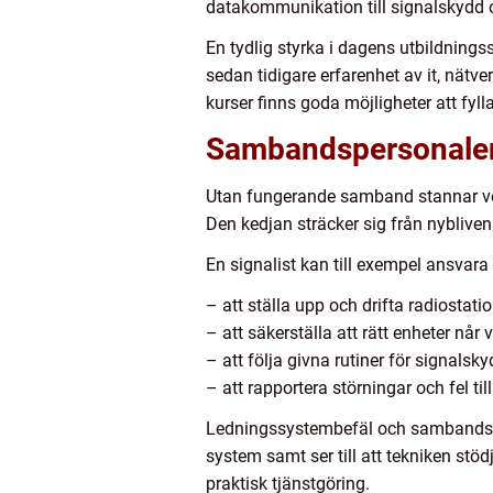
datakommunikation till signalskydd o
En tydlig styrka i dagens utbildning
sedan tidigare erfarenhet av it, nät
kurser finns goda möjligheter att fylla
Sambandspersonalens
Utan fungerande samband stannar ver
Den kedjan sträcker sig från nybliven 
En signalist kan till exempel ansvara 
– att ställa upp och drifta radiostati
– att säkerställa att rätt enheter når v
– att följa givna rutiner för signalsk
– att rapportera störningar och fel till
Ledningssystembefäl och sambands- o
system samt ser till att tekniken st
praktisk tjänstgöring.