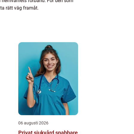
r i hemvärnets förband. För den som
tta rätt väg framåt.
06 augusti 2026
Privat sjukvård snabbare