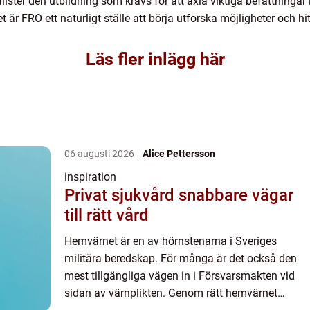
ister den utbildning som krävs för att axla viktiga befattninga
t är FRO ett naturligt ställe att börja utforska möjligheter och hi
Läs fler inlägg här
06 augusti 2026
Alice Pettersson
inspiration
Privat sjukvård snabbare vägar
till rätt vård
Hemvärnet är en av hörnstenarna i Sveriges
militära beredskap. För många är det också den
mest tillgängliga vägen in i Försvarsmakten vid
sidan av värnplikten. Genom rätt hemvärnet