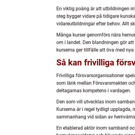
En viktig poäng är att utbildningen i
steg bygger vidare på tidigare kunska
vidareutbildningar efter behov. Allt sk
Många kurser genomförs nära hemorten
om i landet. Den blandningen gör att f
kurserna ger tillfälle att öva med ny
Så kan frivilliga för
Frivilliga försvarsorganisationer spel
som länk mellan Försvarsmakten och 
deltagarnas kompetens i vardagen.
Den som vill utvecklas inom samband,
Kurserna är i regel tydligt upplagda,
sammanhang vid sidan av hemvärnsför
En etablerad aktör inom samband och 