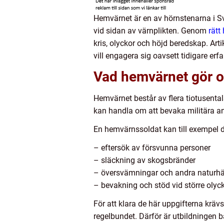
Hemvärnet är en av hörnstenarna i Sv
vid sidan av värnplikten. Genom
rätt
kris, olyckor och höjd beredskap. Art
vill engagera sig oavsett tidigare erf
Vad hemvärnet gör oc
Hemvärnet består av flera tiotusent
kan handla om att bevaka militära anl
En hemvärnssoldat kan till exempel d
– eftersök av försvunna personer
– släckning av skogsbränder
– översvämningar och andra naturhä
– bevakning och stöd vid större olycko
För att klara de här uppgifterna krä
regelbundet. Därför är utbildningen