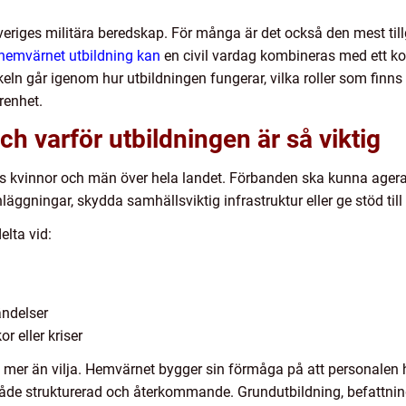
eriges militära beredskap. För många är det också den mest til
 hemvärnet utbildning kan
en civil vardag kombineras med ett ko
ikeln går igenom hur utbildningen fungerar, vilka roller som finn
arenhet.
h varför utbildningen är så viktig
als kvinnor och män över hela landet. Förbanden ska kunna ager
äggningar, skydda samhällsviktig infrastruktur eller ge stöd till
elta vid:
ndelser
r eller kriser
vs mer än vilja. Hemvärnet bygger sin förmåga på att personalen 
 både strukturerad och återkommande. Grundutbildning, befattn