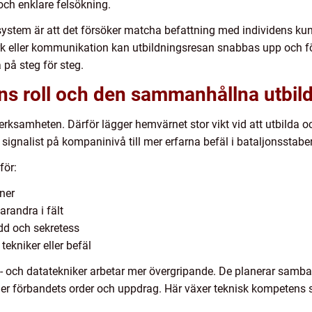
ch enklare felsökning.
ssystem är att det försöker matcha befattning med individens ku
verk eller kommunikation kan utbildningsresan snabbas upp och
 på steg för steg.
 roll och den sammanhållna utbil
ksamheten. Därför lägger hemvärnet stor vikt vid att utbilda 
signalist på kompaninivå till mer erfarna befäl i bataljonsstaber
för:
oner
arandra i fält
ydd och sekretess
 tekniker eller befäl
ch datatekniker arbetar mer övergripande. De planerar samban
ödjer förbandets order och uppdrag. Här växer teknisk kompeten