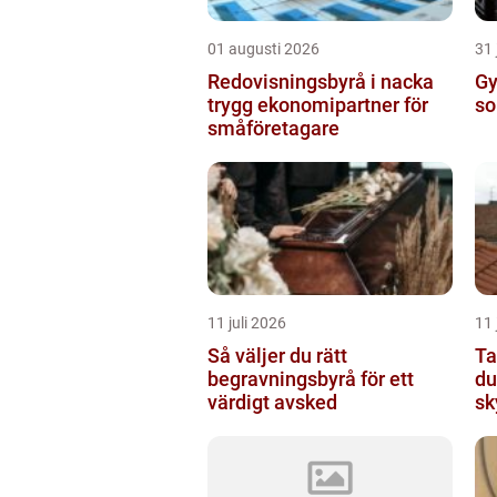
01 augusti 2026
31 
Redovisningsbyrå i nacka
Gym
trygg ekonomipartner för
so
småföretagare
11 juli 2026
11 
Så väljer du rätt
Takr
begravningsbyrå för ett
du
värdigt avsked
sk