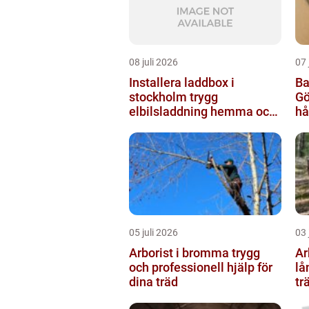
08 juli 2026
07 
Installera laddbox i
Ba
stockholm trygg
Gö
elbilsladdning hemma och
hå
på jobbet
b
05 juli 2026
03 
Arborist i bromma trygg
Arb
och professionell hjälp för
lå
dina träd
tr