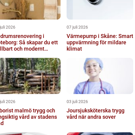
juli 2026
07 juli 2026
drumsrenovering i
Värmepump i Skåne: Smart
teborg: Så skapar du ett
uppvärmning för mildare
llbart och modernt
klimat
adrum
juli 2026
03 juli 2026
orist malmö trygg och
Joursjuksköterska trygg
ngsiktig vård av stadens
vård när andra sover
äd