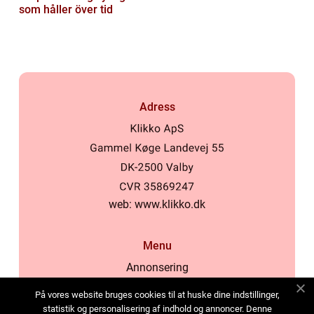
som håller över tid
Adress
web:
www.klikko.dk
Menu
Annonsering
Om oss
På vores website bruges cookies til at huske dine indstillinger,
Cookies
statistik og personalisering af indhold og annoncer. Denne