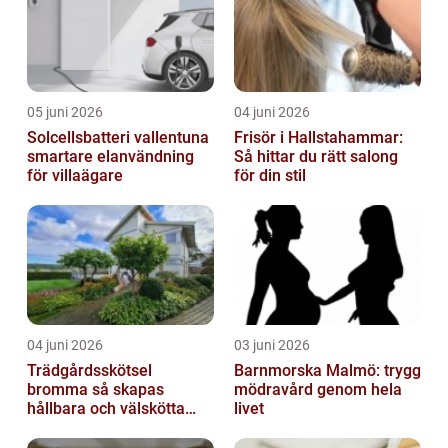
05 juni 2026
04 juni 2026
Solcellsbatteri vallentuna
Frisör i Hallstahammar:
smartare elanvändning
Så hittar du rätt salong
för villaägare
för din stil
04 juni 2026
03 juni 2026
Trädgårdsskötsel
Barnmorska Malmö: trygg
bromma så skapas
mödravård genom hela
hållbara och välskötta
livet
utemiljöer