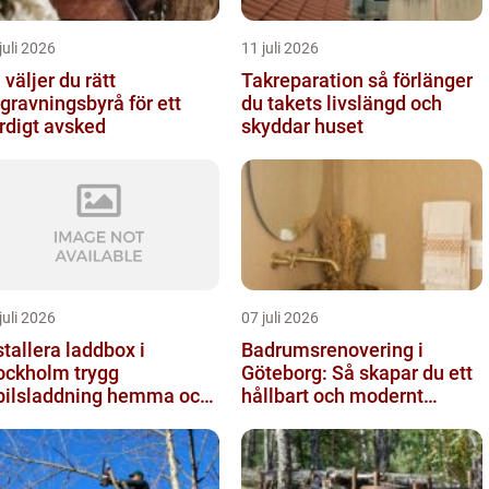
juli 2026
11 juli 2026
 väljer du rätt
Takreparation så förlänger
gravningsbyrå för ett
du takets livslängd och
rdigt avsked
skyddar huset
juli 2026
07 juli 2026
stallera laddbox i
Badrumsrenovering i
ckholm trygg
Göteborg: Så skapar du ett
bilsladdning hemma och
hållbart och modernt
 jobbet
badrum