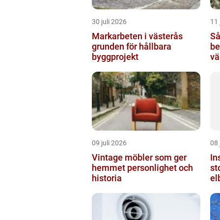
30 juli 2026
11 
Markarbeten i västerås
Så
grunden för hållbara
be
byggprojekt
vä
09 juli 2026
08 
Vintage möbler som ger
In
hemmet personlighet och
sto
historia
el
på