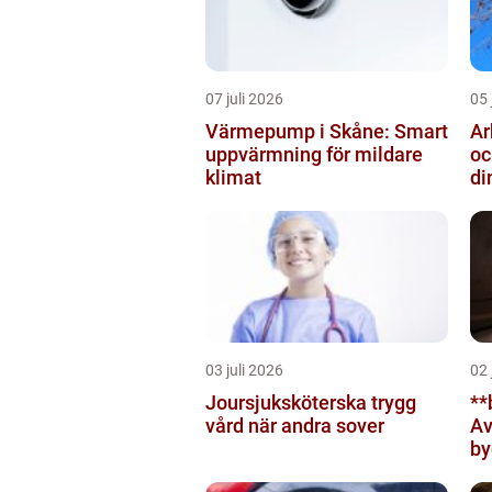
07 juli 2026
05 
Värmepump i Skåne: Smart
Arb
uppvärmning för mildare
oc
klimat
di
03 juli 2026
02 
Joursjuksköterska trygg
**
vård när andra sover
Av
by