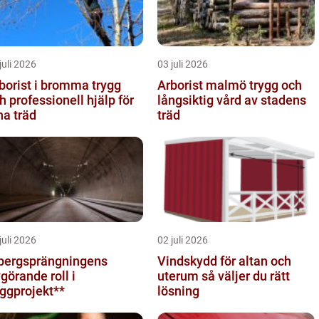
juli 2026
03 juli 2026
orist i bromma trygg
Arborist malmö trygg och
h professionell hjälp för
långsiktig vård av stadens
na träd
träd
juli 2026
02 juli 2026
bergsprängningens
Vindskydd för altan och
görande roll i
uterum så väljer du rätt
ggprojekt**
lösning