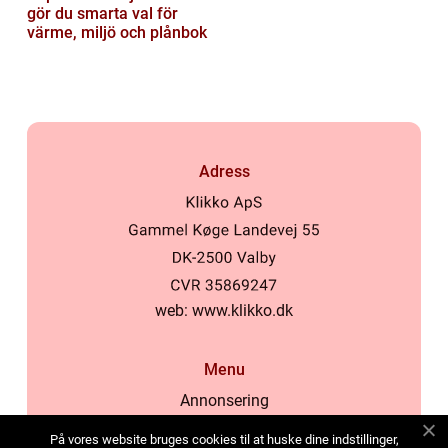
gör du smarta val för
värme, miljö och plånbok
Adress
web:
www.klikko.dk
Menu
Annonsering
Om oss
På vores website bruges cookies til at huske dine indstillinger,