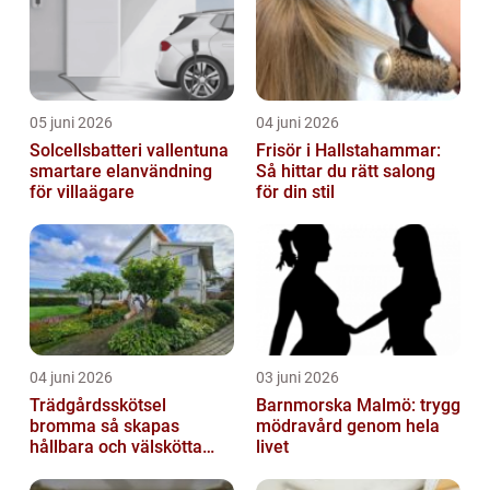
05 juni 2026
04 juni 2026
Solcellsbatteri vallentuna
Frisör i Hallstahammar:
smartare elanvändning
Så hittar du rätt salong
för villaägare
för din stil
04 juni 2026
03 juni 2026
Trädgårdsskötsel
Barnmorska Malmö: trygg
bromma så skapas
mödravård genom hela
hållbara och välskötta
livet
utemiljöer