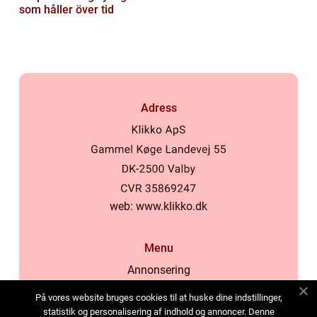
som håller över tid
Adress
web:
www.klikko.dk
Menu
Annonsering
Om oss
På vores website bruges cookies til at huske dine indstillinger,
Cookies
statistik og personalisering af indhold og annoncer. Denne