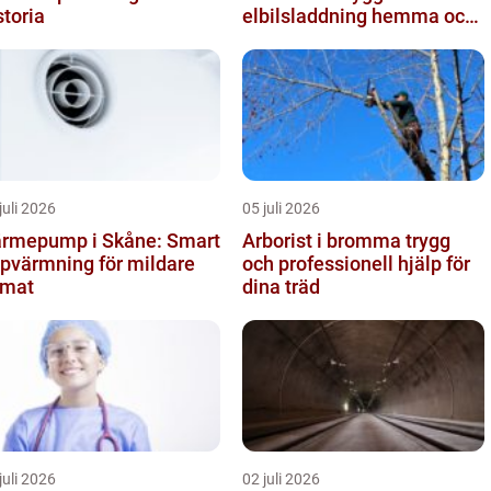
storia
elbilsladdning hemma och
på jobbet
juli 2026
05 juli 2026
rmepump i Skåne: Smart
Arborist i bromma trygg
pvärmning för mildare
och professionell hjälp för
imat
dina träd
juli 2026
02 juli 2026