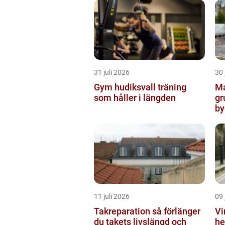
31 juli 2026
30 
Gym hudiksvall träning
Ma
som håller i längden
gr
by
11 juli 2026
09 
Takreparation så förlänger
Vi
du takets livslängd och
he