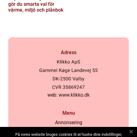
gör du smarta val för
värme, miljö och plånbok
Adress
web:
www.klikko.dk
Menu
Annonsering
Om oss
På vores website bruges cookies til at huske dine indstillinger,