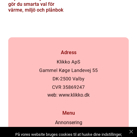
gör du smarta val för
värme, miljö och plånbok
Adress
web:
www.klikko.dk
Menu
Annonsering
Om oss
På vores website bruges cookies til at huske dine indstillinger,