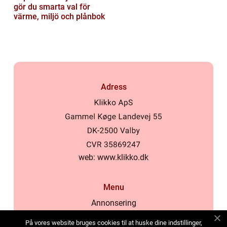
gör du smarta val för
värme, miljö och plånbok
Adress
web:
www.klikko.dk
Menu
Annonsering
Om oss
På vores website bruges cookies til at huske dine indstillinger,