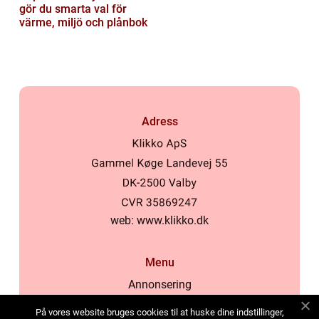
gör du smarta val för
värme, miljö och plånbok
Adress
web:
www.klikko.dk
Menu
Annonsering
Om oss
På vores website bruges cookies til at huske dine indstillinger,