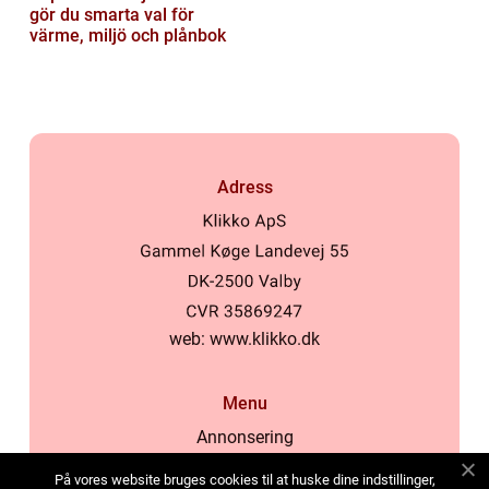
gör du smarta val för
värme, miljö och plånbok
Adress
web:
www.klikko.dk
Menu
Annonsering
Om oss
På vores website bruges cookies til at huske dine indstillinger,