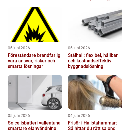
välkomnande trapphus
bemötande
05 juni 2026
05 juni 2026
Föreståndare brandfarlig
Stålhall: flexibel, hållbar
vara ansvar, risker och
och kostnadseffektiv
smarta lösningar
byggnadslösning
05 juni 2026
04 juni 2026
Solcellsbatteri vallentuna
Frisör i Hallstahammar:
smartare elanvändning
Så hittar du rätt salong