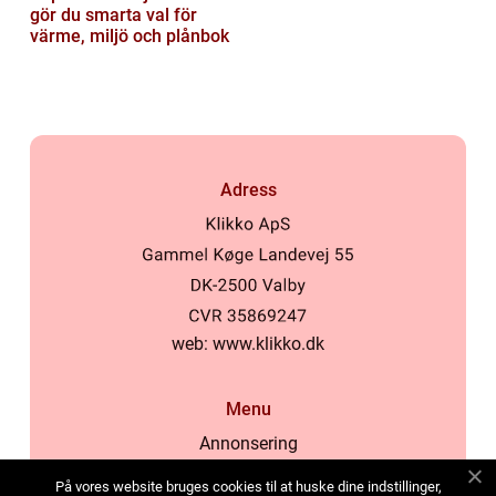
gör du smarta val för
värme, miljö och plånbok
Adress
web:
www.klikko.dk
Menu
Annonsering
Om oss
På vores website bruges cookies til at huske dine indstillinger,