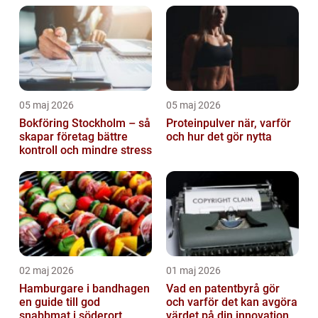
05 maj 2026
05 maj 2026
Bokföring Stockholm – så
Proteinpulver när, varför
skapar företag bättre
och hur det gör nytta
kontroll och mindre stress
02 maj 2026
01 maj 2026
Hamburgare i bandhagen
Vad en patentbyrå gör
en guide till god
och varför det kan avgöra
snabbmat i söderort
värdet på din innovation