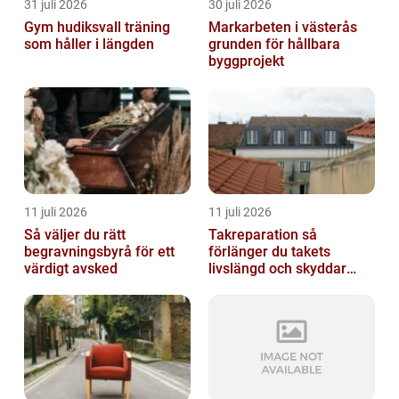
31 juli 2026
30 juli 2026
Gym hudiksvall träning
Markarbeten i västerås
som håller i längden
grunden för hållbara
byggprojekt
11 juli 2026
11 juli 2026
Så väljer du rätt
Takreparation så
begravningsbyrå för ett
förlänger du takets
värdigt avsked
livslängd och skyddar
huset