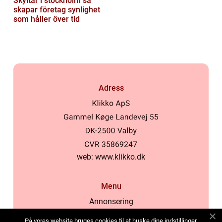
Skyltar i stockholm så
skapar företag synlighet
som håller över tid
Adress
web:
www.klikko.dk
Menu
Annonsering
Om oss
På vores website bruges cookies til at huske dine indstillinger,