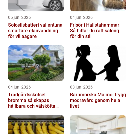
05 juni 2026
04 juni 2026
Solcellsbatteri vallentuna
Frisör i Hallstahammar:
smartare elanvändning
Så hittar du rätt salong
för villaägare
för din stil
04 juni 2026
03 juni 2026
Trädgårdsskötsel
Barnmorska Malmö: trygg
bromma så skapas
mödravård genom hela
hållbara och välskötta
livet
utemiljöer