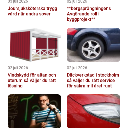
03 juli 2026
02 juli 2026
Joursjuksköterska trygg
**bergsprängningens
vård när andra sover
Avgörande roll i
byggprojekt**
02 juli 2026
02 juli 2026
Vindskydd för altan och
Däckverkstad i stockholm
uterum så väljer du rätt
så väljer du rätt service
lösning
för säkra mil året runt