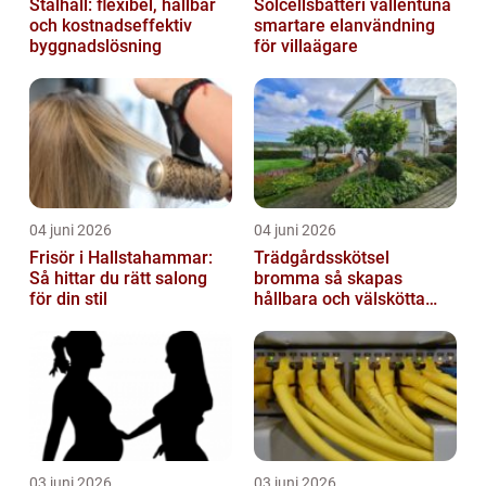
Stålhall: flexibel, hållbar
Solcellsbatteri vallentuna
och kostnadseffektiv
smartare elanvändning
byggnadslösning
för villaägare
04 juni 2026
04 juni 2026
Frisör i Hallstahammar:
Trädgårdsskötsel
Så hittar du rätt salong
bromma så skapas
för din stil
hållbara och välskötta
utemiljöer
03 juni 2026
03 juni 2026