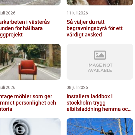
juli 2026
11 juli 2026
rkarbeten i västerås
Så väljer du rätt
unden för hållbara
begravningsbyrå för ett
ggprojekt
värdigt avsked
juli 2026
08 juli 2026
ntage möbler som ger
Installera laddbox i
mmet personlighet och
stockholm trygg
storia
elbilsladdning hemma och
på jobbet