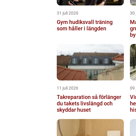
31 juli 2026
30 
Gym hudiksvall träning
Ma
som håller i längden
gr
by
11 juli 2026
09 
Takreparation så förlänger
Vi
du takets livslängd och
he
skyddar huset
hi