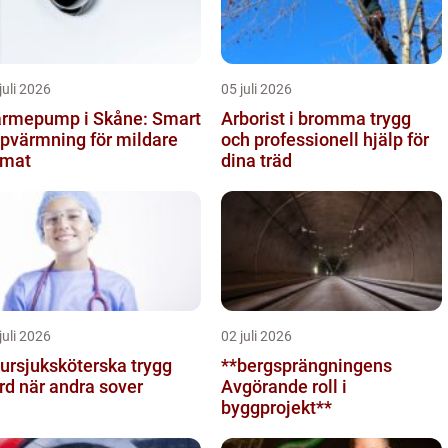
juli 2026
05 juli 2026
rmepump i Skåne: Smart
Arborist i bromma trygg
pvärmning för mildare
och professionell hjälp för
imat
dina träd
juli 2026
02 juli 2026
rsjuksköterska trygg
**bergsprängningens
rd när andra sover
Avgörande roll i
byggprojekt**