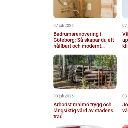
07 juli 2026
07 
Badrumsrenovering i
Vä
Göteborg: Så skapar du ett
up
hållbart och modernt
kl
badrum
03 juli 2026
03 
Arborist malmö trygg och
Jou
långsiktig vård av stadens
vå
träd