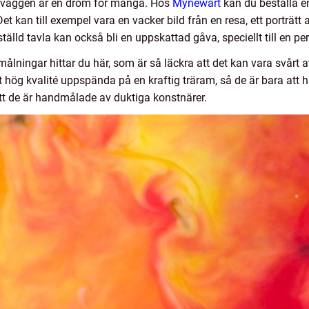
på väggen är en dröm för många. Hos
Mynewart
kan du beställa e
et kan till exempel vara en vacker bild från en resa, ett porträtt 
ställd tavla kan också bli en uppskattad gåva, speciellt till en 
ålningar hittar du här, som är så läckra att det kan vara svårt att
 hög kvalité uppspända på en kraftig träram, så de är bara att
att de är handmålade av duktiga konstnärer.