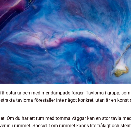
åde färgstarka och med mer dämpade färger. Tavlorna i grupp, som
rakta tavlorna föreställer inte något konkret, utan är en konst 
met. Om du har ett rum med tomma väggar kan en stor tavla me
in i rummet. Speciellt om rummet känns lite tråkigt och sterilt, 