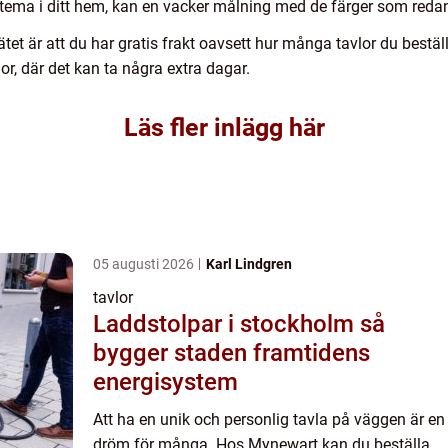
rgtema i ditt hem, kan en vacker målning med de färger som red
tet är att du har gratis frakt oavsett hur många tavlor du bestäl
or, där det kan ta några extra dagar.
Läs fler inlägg här
05 augusti 2026
Karl Lindgren
tavlor
Laddstolpar i stockholm så
bygger staden framtidens
energisystem
Att ha en unik och personlig tavla på väggen är en
dröm för många. Hos Mynewart kan du beställa