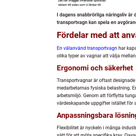
I dagens snabbrörliga näringsliv är d
transportvagn kan spela en avgörande
Fördelar med att an
En välanvänd transportvagn
har kapa
olika typer av vagnar att välja mella
Ergonomi och säkerhet
Transportvagnar är oftast designade m
medarbetarnas fysiska belastning. En e
arbetsmiljö. Genom att förflytta tun
värdeskapande uppgifter istället fö
Anpassningsbara lösnin
Flexibilitet är nyckeln i många indus
sätt för att möta specifika krav. Oav