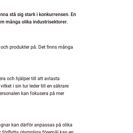
unna stå sig stark i konkurrensen. En
om många olika industrisektorer.
l och produkter på. Det finns många
 och hjälper till att avlasta
et i sin tur leder till en säkrare
 personalen kan fokusera på mer
vagnar kan därför anpassas på olika
r förflytta otympliga föremål kan en