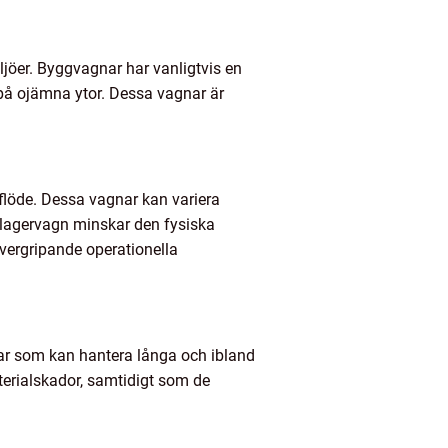
jöer. Byggvagnar har vanligtvis en
 på ojämna ytor. Dessa vagnar är
tsflöde. Dessa vagnar kan variera
t lagervagn minskar den fysiska
övergripande operationella
nar som kan hantera långa och ibland
terialskador, samtidigt som de