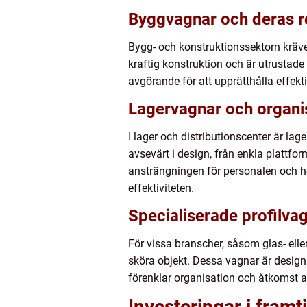
Byggvagnar och deras r
Bygg- och konstruktionssektorn kräve
kraftig konstruktion och är utrustad
avgörande för att upprätthålla effek
Lagervagnar och organis
I lager och distributionscenter är lag
avsevärt i design, från enkla plattfo
ansträngningen för personalen och höj
effektiviteten.
Specialiserade profilva
För vissa branscher, såsom glas- ell
sköra objekt. Dessa vagnar är design
förenklar organisation och åtkomst a
Investeringar i fram