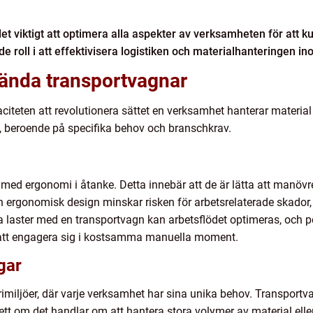
et viktigt att optimera alla aspekter av verksamheten för att k
 roll i att effektivisera logistiken och materialhanteringen in
vända transportvagnar
citeten att revolutionera sättet en verksamhet hanterar materia
n, beroende på specifika behov och branschkrav.
ed ergonomi i åtanke. Detta innebär att de är lätta att manövrera
rgonomisk design minskar risken för arbetsrelaterade skador, vilk
ga laster med en transportvagn kan arbetsflödet optimeras, och
r att engagera sig i kostsamma manuella moment.
gar
trimiljöer, där varje verksamhet har sina unika behov. Transport
sett om det handlar om att hantera stora volymer av material elle