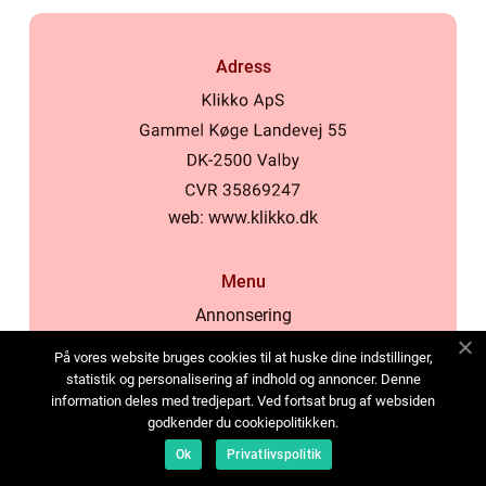
Adress
web:
www.klikko.dk
Menu
Annonsering
Om oss
På vores website bruges cookies til at huske dine indstillinger,
Cookies
statistik og personalisering af indhold og annoncer. Denne
information deles med tredjepart. Ved fortsat brug af websiden
Kontakta oss
godkender du cookiepolitikken.
Sitemap
Ok
Privatlivspolitik