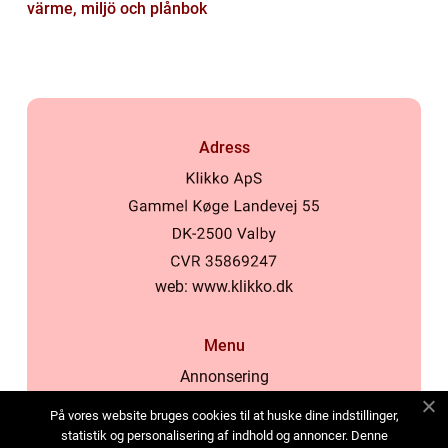
värme, miljö och plånbok
Adress
web:
www.klikko.dk
Menu
Annonsering
Om oss
På vores website bruges cookies til at huske dine indstillinger,
Cookies
statistik og personalisering af indhold og annoncer. Denne