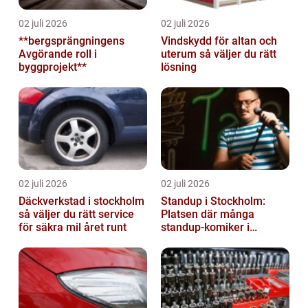
02 juli 2026
02 juli 2026
**bergsprängningens
Vindskydd för altan och
Avgörande roll i
uterum så väljer du rätt
byggprojekt**
lösning
02 juli 2026
02 juli 2026
Däckverkstad i stockholm
Standup i Stockholm:
så väljer du rätt service
Platsen där många
för säkra mil året runt
standup-komiker i
Sverige blommat ut