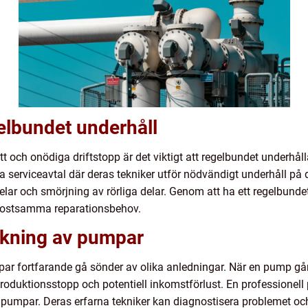
elbundet underhåll
 och onödiga driftstopp är det viktigt att regelbundet underhål
serviceavtal där deras tekniker utför nödvändigt underhåll på 
delar och smörjning av rörliga delar. Genom att ha ett regelbun
kostsamma reparationsbehov.
ökning av pumpar
ar fortfarande gå sönder av olika anledningar. När en pump går 
roduktionsstopp och potentiell inkomstförlust. En professionel
av pumpar. Deras erfarna tekniker kan diagnostisera problemet 