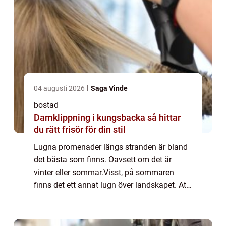
04 augusti 2026
Saga Vinde
bostad
Damklippning i kungsbacka så hittar
du rätt frisör för din stil
Lugna promenader längs stranden är bland
det bästa som finns. Oavsett om det är
vinter eller sommar.Visst, på sommaren
finns det ett annat lugn över landskapet. Att
känna den varma sanden mellan tårna
medan ljudet av vågorna som slår mot
strandkanten...