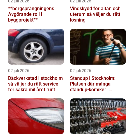
02 juli 2026
02 juli 2026
**bergsprängningens
Vindskydd för altan och
Avgörande roll i
uterum så väljer du rätt
byggprojekt**
lösning
02 juli 2026
02 juli 2026
Däckverkstad i stockholm
Standup i Stockholm:
så väljer du rätt service
Platsen där många
för säkra mil året runt
standup-komiker i
Sverige blommat ut