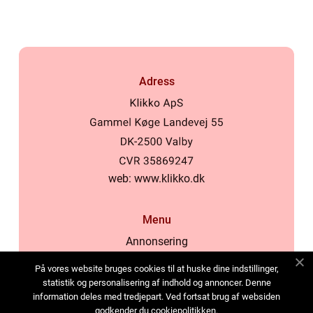
Adress
web:
www.klikko.dk
Menu
Annonsering
Om oss
På vores website bruges cookies til at huske dine indstillinger,
Cookies
statistik og personalisering af indhold og annoncer. Denne
information deles med tredjepart. Ved fortsat brug af websiden
Kontakta oss
godkender du cookiepolitikken.