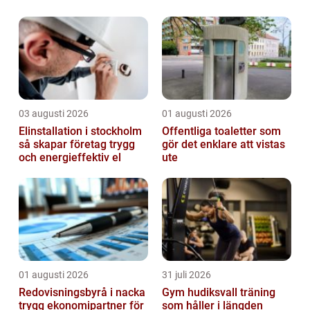
känna den varma sanden mellan tårna
medan ljudet av vågorna som slår mot
strandkanten...
03 augusti 2026
01 augusti 2026
Elinstallation i stockholm
Offentliga toaletter som
så skapar företag trygg
gör det enklare att vistas
och energieffektiv el
ute
01 augusti 2026
31 juli 2026
Redovisningsbyrå i nacka
Gym hudiksvall träning
trygg ekonomipartner för
som håller i längden