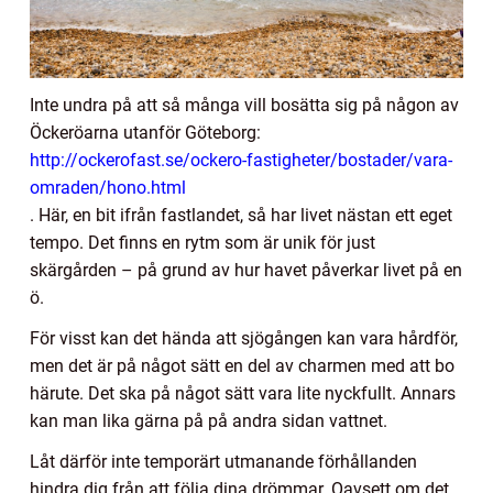
Inte undra på att så många vill bosätta sig på någon av
Öckeröarna utanför Göteborg:
http://ockerofast.se/ockero-fastigheter/bostader/vara-
omraden/hono.html
. Här, en bit ifrån fastlandet, så har livet nästan ett eget
tempo. Det finns en rytm som är unik för just
skärgården – på grund av hur havet påverkar livet på en
ö.
För visst kan det hända att sjögången kan vara hårdför,
men det är på något sätt en del av charmen med att bo
härute. Det ska på något sätt vara lite nyckfullt. Annars
kan man lika gärna på på andra sidan vattnet.
Låt därför inte temporärt utmanande förhållanden
hindra dig från att följa dina drömmar. Oavsett om det