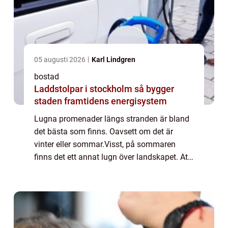
05 augusti 2026
Karl Lindgren
bostad
Laddstolpar i stockholm så bygger
staden framtidens energisystem
Lugna promenader längs stranden är bland
det bästa som finns. Oavsett om det är
vinter eller sommar.Visst, på sommaren
finns det ett annat lugn över landskapet. Att
känna den varma sanden mellan tårna
medan ljudet av vågorna som slår mot
strandkanten...