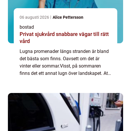
06 augusti 2026
Alice Pettersson
bostad
Privat sjukvård snabbare vägar till rätt
vård
Lugna promenader längs stranden är bland
det bästa som finns. Oavsett om det är
vinter eller sommar.Visst, på sommaren
finns det ett annat lugn över landskapet. Att
känna den varma sanden mellan tårna
medan ljudet av vågorna som slår mot
strandkanten...