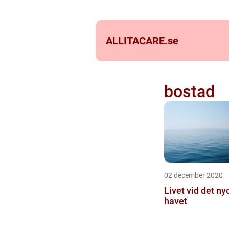
ALLITACARE.
se
bostad
02 december 2020
Livet vid det ny
havet