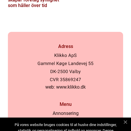
som håller över tid
Adress
web:
www.klikko.dk
Menu
Annonsering
Om oss
På vores website bruges cookies til at huske dine indstillinger,
Cookies
statistik og personalisering af indhold og annoncer. Denne