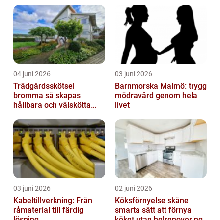
04 juni 2026
03 juni 2026
Trädgårdsskötsel
Barnmorska Malmö: trygg
bromma så skapas
mödravård genom hela
hållbara och välskötta
livet
utemiljöer
03 juni 2026
02 juni 2026
Kabeltillverkning: Från
Köksförnyelse skåne
råmaterial till färdig
smarta sätt att förnya
lösning
köket utan helrenovering