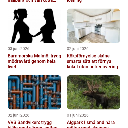
hållbara och välskötta
lösning
utemiljöer
03 juni 2026
02 juni 2026
Barnmorska Malmö: trygg
Köksförnyelse skåne
mödravård genom hela
smarta sätt att förnya
livet
köket utan helrenovering
02 juni 2026
01 juni 2026
VVS Sandviken: trygg
Älgpark I småland nära
hjälp med värme, vatten
möten med skogens