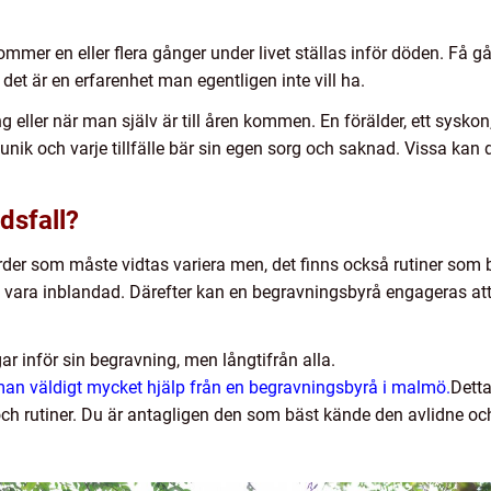
mmer en eller flera gånger under livet ställas inför döden. Få gå
 det är en erfarenhet man egentligen inte vill ha.
eller när man själv är till åren kommen. En förälder, ett syskon, e
r unik och varje tillfälle bär sin egen sorg och saknad. Vissa kan 
dsfall?
er som måste vidtas variera men, det finns också rutiner som be
t vara inblandad. Därefter kan en begravningsbyrå engageras a
 inför sin begravning, men långtifrån alla.
an väldigt mycket hjälp från en begravningsbyrå i malmö.
Detta
ch rutiner. Du är antagligen den som bäst kände den avlidne oc