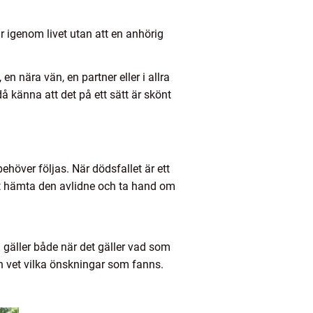
r igenom livet utan att en anhörig
n nära vän, en partner eller i allra
då känna att det på ett sätt är skönt
höver följas. När dödsfallet är ett
tt hämta den avlidne och ta hand om
 gäller både när det gäller vad som
h vet vilka önskningar som fanns.