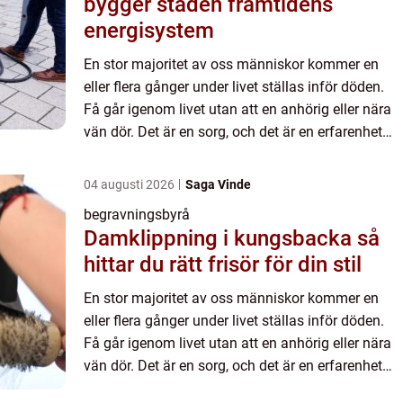
bygger staden framtidens
energisystem
En stor majoritet av oss människor kommer en
eller flera gånger under livet ställas inför döden.
Få går igenom livet utan att en anhörig eller nära
vän dör. Det är en sorg, och det är en erfarenhet
man egentligen inte vill ha. Det kan ske medan
man ä...
04 augusti 2026
Saga Vinde
begravningsbyrå
Damklippning i kungsbacka så
hittar du rätt frisör för din stil
En stor majoritet av oss människor kommer en
eller flera gånger under livet ställas inför döden.
Få går igenom livet utan att en anhörig eller nära
vän dör. Det är en sorg, och det är en erfarenhet
man egentligen inte vill ha. Det kan ske medan