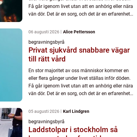
Få går igenom livet utan att en anhörig eller nära
vän dör. Det är en sorg, och det är en erfarenhet
man egentligen inte vill ha. Det kan ske medan
man ä...
06 augusti 2026
Alice Pettersson
begravningsbyrå
Privat sjukvård snabbare vägar
till rätt vård
En stor majoritet av oss människor kommer en
eller flera gånger under livet ställas inför döden.
Få går igenom livet utan att en anhörig eller nära
vän dör. Det är en sorg, och det är en erfarenhet
man egentligen inte vill ha. Det kan ske medan
man ä...
05 augusti 2026
Karl Lindgren
begravningsbyrå
Laddstolpar i stockholm så