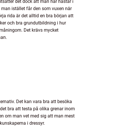
tsätter det dock att man har hästar i
 man istället får den som vuxen när
ja rida är det alltid en bra början att
äker och bra grundutbildning i hur
å småningom. Det krävs mycket
nan.
ernativ. Det kan vara bra att besöka
det bra att testa på olika grenar inom
. Även om man vet med sig att man mest
 kunskaperna i dressyr.