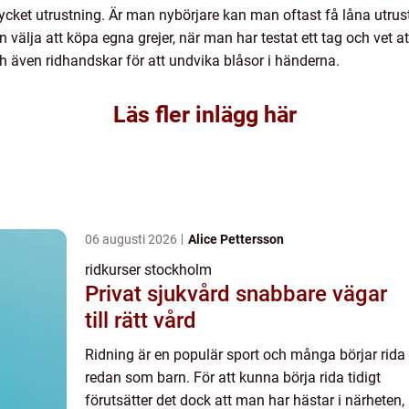
ycket utrustning. Är man nybörjare kan man oftast få låna utru
lja att köpa egna grejer, när man har testat ett tag och vet att
h även ridhandskar för att undvika blåsor i händerna.
Läs fler inlägg här
06 augusti 2026
Alice Pettersson
ridkurser stockholm
Privat sjukvård snabbare vägar
till rätt vård
Ridning är en populär sport och många börjar rida
redan som barn. För att kunna börja rida tidigt
förutsätter det dock att man har hästar i närheten,