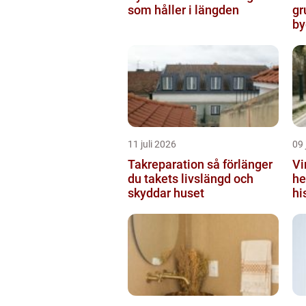
som håller i längden
gr
by
11 juli 2026
09 
Takreparation så förlänger
Vi
du takets livslängd och
he
skyddar huset
hi