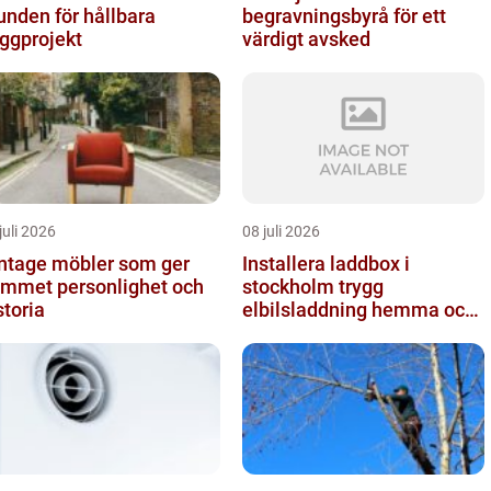
unden för hållbara
begravningsbyrå för ett
ggprojekt
värdigt avsked
juli 2026
08 juli 2026
ntage möbler som ger
Installera laddbox i
mmet personlighet och
stockholm trygg
storia
elbilsladdning hemma och
på jobbet