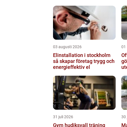
03 augusti 2026
01
Elinstallation i stockholm
Of
så skapar företag trygg och
gö
energieffektiv el
ut
31 juli 2026
30 
Gym hudiksvall träning
Ma