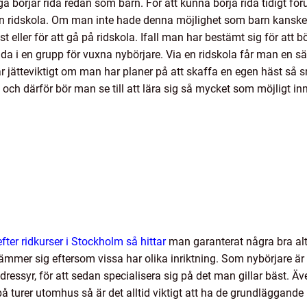
 börjar rida redan som barn. För att kunna börja rida tidigt föru
en ridskola. Om man inte hade denna möjlighet som barn kanske
t eller för att gå på ridskola. Ifall man har bestämt sig för att bör
rida i en grupp för vuxna nybörjare. Via en ridskola får man en s
 är jätteviktigt om man har planer på att skaffa en egen häst s
och därför bör man se till att lära sig så mycket som möjligt in
ter ridkurser i Stockholm så hittar
man garanterat några bra alt
mmer sig eftersom vissa har olika inriktning. Som nybörjare är 
r dressyr, för att sedan specialisera sig på det man gillar bäst
på turer utomhus så är det alltid viktigt att ha de grundläggande