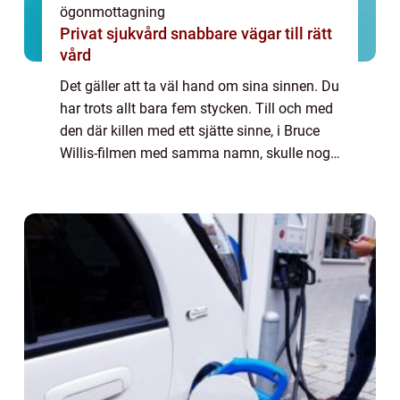
ögonmottagning
Privat sjukvård snabbare vägar till rätt
vård
Det gäller att ta väl hand om sina sinnen. Du
har trots allt bara fem stycken. Till och med
den där killen med ett sjätte sinne, i Bruce
Willis-filmen med samma namn, skulle nog
gärna värna om sina fem originalsinnen
trots att han hade ett extra i br...