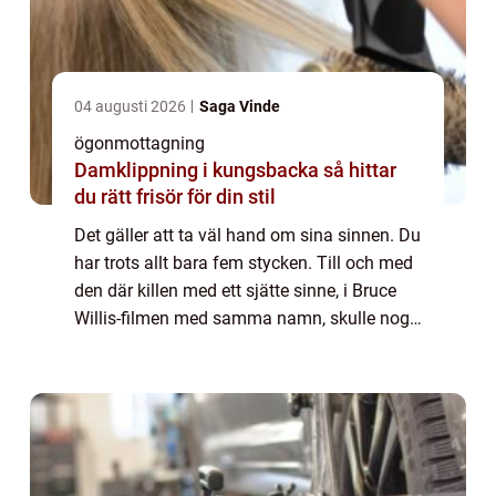
04 augusti 2026
Saga Vinde
ögonmottagning
Damklippning i kungsbacka så hittar
du rätt frisör för din stil
Det gäller att ta väl hand om sina sinnen. Du
har trots allt bara fem stycken. Till och med
den där killen med ett sjätte sinne, i Bruce
Willis-filmen med samma namn, skulle nog
gärna värna om sina fem originalsinnen
trots att han hade ett extra i br...