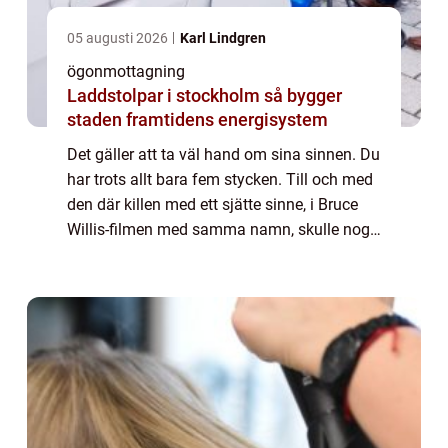
05 augusti 2026
Karl Lindgren
ögonmottagning
Laddstolpar i stockholm så bygger
staden framtidens energisystem
Det gäller att ta väl hand om sina sinnen. Du
har trots allt bara fem stycken. Till och med
den där killen med ett sjätte sinne, i Bruce
Willis-filmen med samma namn, skulle nog
gärna värna om sina fem originalsinnen
trots att han hade ett extra i br...