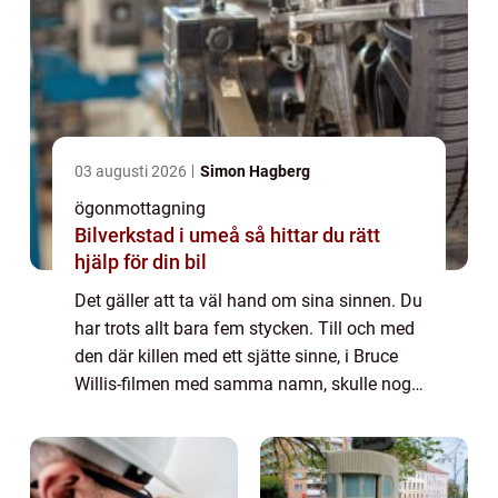
03 augusti 2026
Simon Hagberg
ögonmottagning
Bilverkstad i umeå så hittar du rätt
hjälp för din bil
Det gäller att ta väl hand om sina sinnen. Du
har trots allt bara fem stycken. Till och med
den där killen med ett sjätte sinne, i Bruce
Willis-filmen med samma namn, skulle nog
gärna värna om sina fem originalsinnen
trots att han hade ett extra i br...