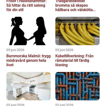
Frisör i Hallstahammar:
Trädgårdsskötsel
Så hittar du rätt salong
bromma så skapas
för din stil
hållbara och välskötta
utemiljöer
03 juni 2026
03 juni 2026
Barnmorska Malmö: trygg
Kabeltillverkning: Från
mödravård genom hela
råmaterial till färdig
livet
lösning
02 juni 2026
02 juni 2026