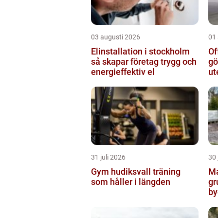
03 augusti 2026
01
Elinstallation i stockholm
Of
så skapar företag trygg och
gö
energieffektiv el
ut
31 juli 2026
30 
Gym hudiksvall träning
Ma
som håller i längden
gr
by