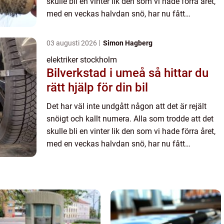
skulle bli en vinter lik den som vi hade förra året,
med en veckas halvdan snö, har nu fått
motsatsen bevisad. Det är riktigt frostigt ute och
snön ligg...
03 augusti 2026
Simon Hagberg
elektriker stockholm
Bilverkstad i umeå så hittar du
rätt hjälp för din bil
Det har väl inte undgått någon att det är rejält
snöigt och kallt numera. Alla som trodde att det
skulle bli en vinter lik den som vi hade förra året,
med en veckas halvdan snö, har nu fått
motsatsen bevisad. Det är riktigt frostigt ute och
snön ligg...