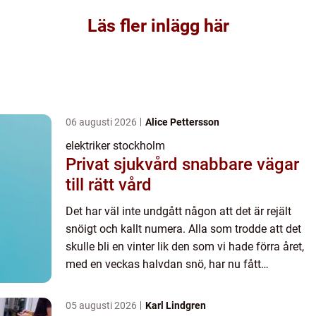
Läs fler inlägg här
06 augusti 2026
Alice Pettersson
elektriker stockholm
Privat sjukvård snabbare vägar
till rätt vård
Det har väl inte undgått någon att det är rejält
snöigt och kallt numera. Alla som trodde att det
skulle bli en vinter lik den som vi hade förra året,
med en veckas halvdan snö, har nu fått
motsatsen bevisad. Det är riktigt frostigt ute och
snön ligg...
05 augusti 2026
Karl Lindgren