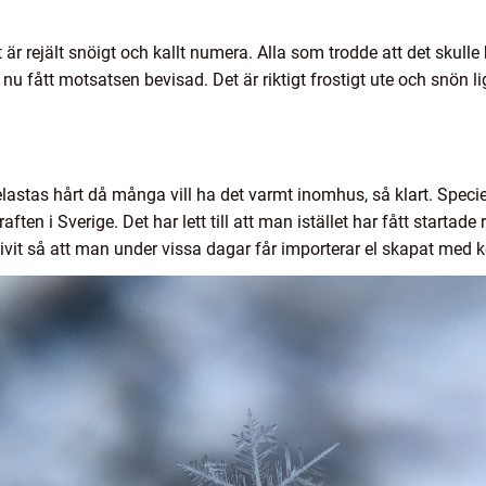
 är rejält snöigt och kallt numera. Alla som trodde att det skulle 
nu fått motsatsen bevisad. Det är riktigt frostigt ute och snön l
elastas hårt då många vill ha det varmt inomhus, så klart. Specie
aften i Sverige. Det har lett till att man istället har fått starta
blivit så att man under vissa dagar får importerar el skapat med 