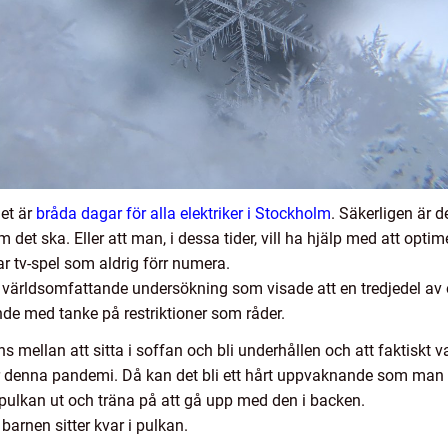
det är
bråda dagar för alla elektriker i Stockholm
. Säkerligen är 
om det ska. Eller att man, i dessa tider, vill ha hjälp med att op
lar tv-spel som aldrig förr numera.
 världsomfattande undersökning som visade att en tredjedel av o
de med tanke på restriktioner som råder.
ans mellan att sitta i soffan och bli underhållen och att faktiskt v
r denna pandemi. Då kan det bli ett hårt uppvaknande som man s
ulkan ut och träna på att gå upp med den i backen.
arnen sitter kvar i pulkan.