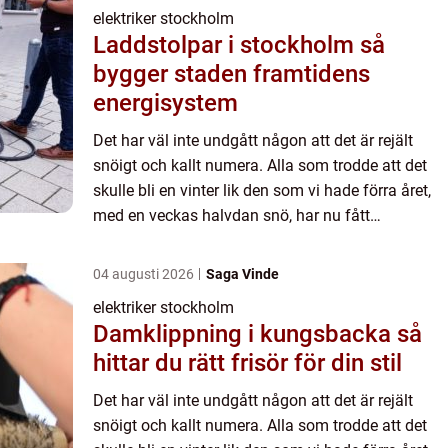
elektriker stockholm
Laddstolpar i stockholm så
bygger staden framtidens
energisystem
Det har väl inte undgått någon att det är rejält
snöigt och kallt numera. Alla som trodde att det
skulle bli en vinter lik den som vi hade förra året,
med en veckas halvdan snö, har nu fått
motsatsen bevisad. Det är riktigt frostigt ute och
snön ligg...
04 augusti 2026
Saga Vinde
elektriker stockholm
Damklippning i kungsbacka så
hittar du rätt frisör för din stil
Det har väl inte undgått någon att det är rejält
snöigt och kallt numera. Alla som trodde att det