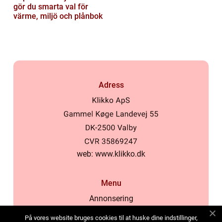
gör du smarta val för
värme, miljö och plånbok
Adress
web:
www.klikko.dk
Menu
Annonsering
Om oss
På vores website bruges cookies til at huske dine indstillinger,