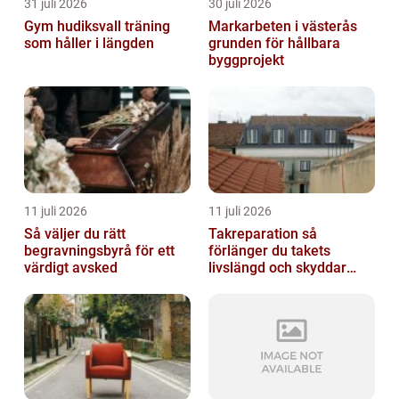
31 juli 2026
30 juli 2026
Gym hudiksvall träning
Markarbeten i västerås
som håller i längden
grunden för hållbara
byggprojekt
11 juli 2026
11 juli 2026
Så väljer du rätt
Takreparation så
begravningsbyrå för ett
förlänger du takets
värdigt avsked
livslängd och skyddar
huset