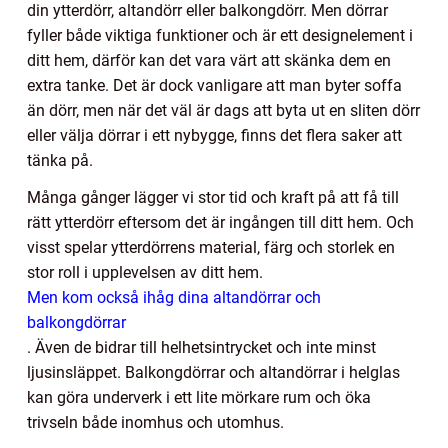
din ytterdörr, altandörr eller balkongdörr. Men dörrar
fyller både viktiga funktioner och är ett designelement i
ditt hem, därför kan det vara värt att skänka dem en
extra tanke. Det är dock vanligare att man byter soffa
än dörr, men när det väl är dags att byta ut en sliten dörr
eller välja dörrar i ett nybygge, finns det flera saker att
tänka på.
Många gånger lägger vi stor tid och kraft på att få till
rätt ytterdörr eftersom det är ingången till ditt hem. Och
visst spelar ytterdörrens material, färg och storlek en
stor roll i upplevelsen av ditt hem.
Men kom också ihåg dina altandörrar och
balkongdörrar
.
Även de bidrar till helhetsintrycket och inte minst
ljusinsläppet. Balkongdörrar och altandörrar i helglas
kan göra underverk i ett lite mörkare rum och öka
trivseln både inomhus och utomhus.