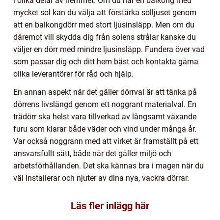
i olika delar av hemmet. Om du har en balkong med
mycket sol kan du välja att förstärka solljuset genom
att en balkongdörr med stort ljusinsläpp. Men om du
däremot vill skydda dig från solens strålar kanske du
väljer en dörr med mindre ljusinsläpp. Fundera över vad
som passar dig och ditt hem bäst och kontakta gärna
olika leverantörer för råd och hjälp.
En annan aspekt när det gäller dörrval är att tänka på
dörrens livslängd genom ett noggrant materialval. En
trädörr ska helst vara tillverkad av långsamt växande
furu som klarar både väder och vind under många år.
Var också noggrann med att virket är framställt på ett
ansvarsfullt sätt, både när det gäller miljö och
arbetsförhållanden. Det ska kännas bra i magen när du
väl installerar och njuter av dina nya, vackra dörrar.
Läs fler inlägg här