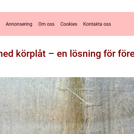
Annonsering
Om oss
Cookies
Kontakta oss
 körplåt – en lösning för före