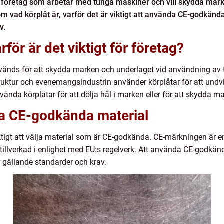
ör företag som arbetar med tunga maskiner och vill skydda marke
om vad körplåt är, varför det är viktigt att använda CE-godkänd
v.
rför är det viktigt för företag?
nvänds för att skydda marken och underlaget vid användning av t
ruktur och evenemangsindustrin använder körplåtar för att undv
nda körplåtar för att dölja hål i marken eller för att skydda ma
da CE-godkända material
viktigt att välja material som är CE-godkända. CE-märkningen är en
llverkad i enlighet med EU:s regelverk. Att använda CE-godkända
r gällande standarder och krav.