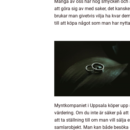
Många av oss har nog smycken och andr
att göra sig av med saker, det kanske
brukar man givetvis vilja ha kvar de
till att köpa något som man har nytt
Myntkompaniet i Uppsala köper upp si
värdering. Om du inte är säker på att d
att ta ställning till om man vill sälja
samlarobjekt. Man kan både besöka d