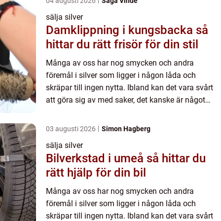
04 augusti 2026
Saga Vinde
sälja silver
Damklippning i kungsbacka så
hittar du rätt frisör för din stil
Många av oss har nog smycken och andra
föremål i silver som ligger i någon låda och
skräpar till ingen nytta. Ibland kan det vara svårt
att göra sig av med saker, det kanske är något
som man &au...
03 augusti 2026
Simon Hagberg
sälja silver
Bilverkstad i umeå så hittar du
rätt hjälp för din bil
Många av oss har nog smycken och andra
föremål i silver som ligger i någon låda och
skräpar till ingen nytta. Ibland kan det vara svårt