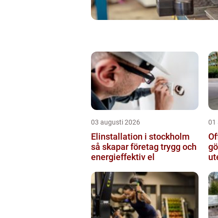
03 augusti 2026
01
Elinstallation i stockholm
Of
så skapar företag trygg och
gö
energieffektiv el
ut