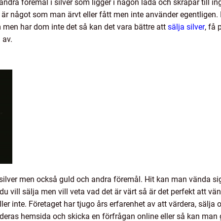
a föremål i silver som ligger i någon låda och skräpar till ing
 är något som man ärvt eller fått men inte använder egentligen.
m men har dom inte det så kan det vara bättre att
sälja silver
, få
a av.
lver men också guld och andra föremål. Hit kan man vända sig f
u vill sälja men vill veta vad det är värt så är det perfekt att vä
 eller inte. Företaget har tjugo års erfarenhet av att värdera, sälja
eras hemsida och skicka en förfrågan online eller så kan man g