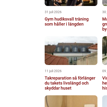
31 juli 2026
30 
Gym hudiksvall träning
Ma
som håller i längden
gr
by
11 juli 2026
09 
Takreparation så förlänger
Vi
du takets livslängd och
he
skyddar huset
hi