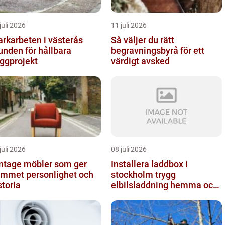
juli 2026
11 juli 2026
rkarbeten i västerås
Så väljer du rätt
unden för hållbara
begravningsbyrå för ett
ggprojekt
värdigt avsked
juli 2026
08 juli 2026
ntage möbler som ger
Installera laddbox i
mmet personlighet och
stockholm trygg
storia
elbilsladdning hemma och
på jobbet