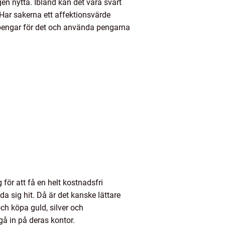
en nytta. Ibland kan det vara svårt
 Har sakerna ett affektionsvärde
 pengar för det och använda pengarna
ör att få en helt kostnadsfri
nda sig hit. Då är det kanske lättare
 och köpa guld, silver och
å in på deras kontor.