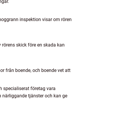
ngar.
En noggrann inspektion visar om rören
 rörens skick före en skada kan
gor från boende, och boende vet att
 specialiserat företag vara
h närliggande tjänster och kan ge