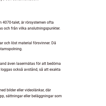
n 4070-talet, är rörsystemen ofta
as och från vilka anslutningspunkter.
gar och löst material försvinner. Då
 stamspolning.
bland även lasermätas för att bedöma
a loggas också avstånd, så att exakta
ed bilder eller videolänkar, där
epp, sättningar eller beläggningar som