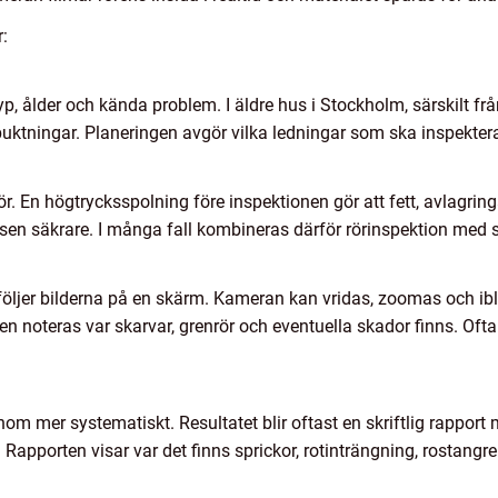
:
, ålder och kända problem. I äldre hus i Stockholm, särskilt frå
nbuktningar. Planeringen avgör vilka ledningar som ska inspekter
rör. En högtrycksspolning före inspektionen gör att fett, avlagrin
sen säkrare. I många fall kombineras därför rörinspektion med
 följer bilderna på en skärm. Kameran kan vridas, zoomas och i
en noteras var skarvar, grenrör och eventuella skador finns. Oft
om mer systematiskt. Resultatet blir oftast en skriftlig rapport m
. Rapporten visar var det finns sprickor, rotinträngning, rostangr