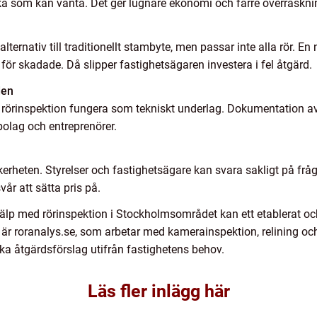
ka som kan vänta. Det ger lugnare ekonomi och färre överraskni
 alternativ till traditionellt stambyte, men passar inte alla rör. 
r för skadade. Då slipper fastighetsägaren investera i fel åtgärd.
den
 rörinspektion fungera som tekniskt underlag. Dokumentation av
olag och entreprenörer.
erheten. Styrelser och fastighetsägare kan svara sakligt på frå
vår att sätta pris på.
älp med rörinspektion i Stockholmsområdet kan ett etablerat och
l är roranalys.se, som arbetar med kamerainspektion, relining oc
a åtgärdsförslag utifrån fastighetens behov.
Läs fler inlägg här