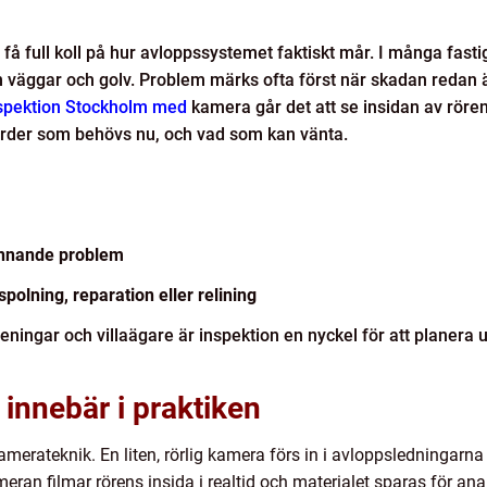
tt få full koll på hur avloppssystemet faktiskt mår. I många fas
 väggar och golv. Problem märks ofta först när skadan redan ä
nspektion Stockholm med
kamera går det att se insidan av rören u
tgärder som behövs nu, och vad som kan vänta.
ynnande problem
polning, reparation eller relining
ningar och villaägare är inspektion en nyckel för att planera un
 innebär i praktiken
erateknik. En liten, rörlig kamera förs in i avloppsledningarna 
eran filmar rörens insida i realtid och materialet sparas för a