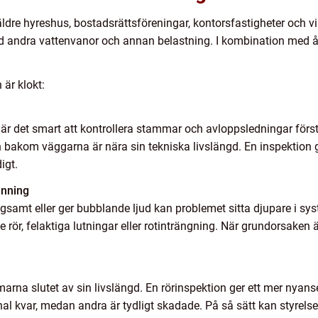
ldre hyreshus, bostadsrättsföreningar, kontorsfastigheter och 
 andra vattenvanor och annan belastning. I kombination med åld
 är klokt:
r det smart att kontrollera stammar och avloppsledningar först.
en bakom väggarna är nära sin tekniska livslängd. En inspektion
igt.
inning
ngsamt eller ger bubblande ljud kan problemet sitta djupare i s
e rör, felaktiga lutningar eller rotinträngning. När grundorsaken ä
rna slutet av sin livslängd. En rörinspektion ger ett mer nyanse
l kvar, medan andra är tydligt skadade. På så sätt kan styrelsen 