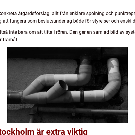
konkreta åtgärdsförslag: allt från enklare spolning och punktrepar
g att fungera som beslutsunderlag både för styrelser och enskil
lltså inte bara om att titta i rören. Den ger en samlad bild av s
r framåt.
tockholm är extra viktig