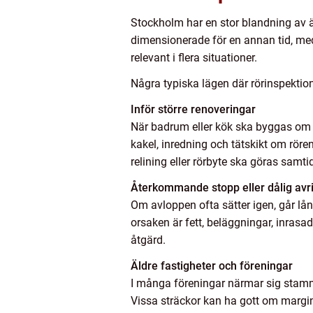
Stockholm har en stor blandning av ä
dimensionerade för en annan tid, med
relevant i flera situationer.
Några typiska lägen där rörinspektion
Inför större renoveringar
När badrum eller kök ska byggas om ä
kakel, inredning och tätskikt om rör
relining eller rörbyte ska göras samtid
Återkommande stopp eller dålig avr
Om avloppen ofta sätter igen, går lå
orsaken är fett, beläggningar, inrasad
åtgärd.
Äldre fastigheter och föreningar
I många föreningar närmar sig stamma
Vissa sträckor kan ha gott om margina