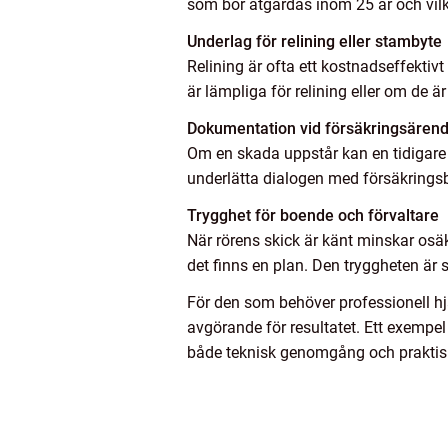
som bör åtgärdas inom 25 år och vil
Underlag för relining eller stambyte
Relining är ofta ett kostnadseffektivt
är lämpliga för relining eller om de ä
Dokumentation vid försäkringsären
Om en skada uppstår kan en tidigare
underlätta dialogen med försäkringsb
Trygghet för boende och förvaltare
När rörens skick är känt minskar osäk
det finns en plan. Den tryggheten är s
För den som behöver professionell hj
avgörande för resultatet. Ett exempe
både teknisk genomgång och praktisk