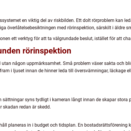
systemet en viktig del av riskbilden. Ett dolt rörproblem kan leda 
nliga överlåtelsebesiktningen med rörinspektion, särskilt i äldr
onen ett verktyg för att ta välgrundade beslut, istället för att ch
unden rörinspektion
 tid utan någon uppmärksamhet. Små problem växer sakta och blir 
ram i ljuset innan de hinner leda till översvämningar, läckage e
h sättningar syns tydligt i kameran långt innan de skapar stora 
är skadan redan är skedd.
ll planeras in i budget och tidsplan. En bostadsrättsförening k