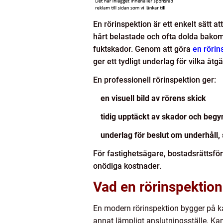
En rörinspektion är ett enkelt sätt a
hårt belastade och ofta dolda bakom
fuktskador. Genom att göra
en röri
ger ett tydligt underlag för vilka å
En professionell rörinspektion ger:
en visuell bild av rörens skick
tidig upptäckt av skador och beg
underlag för beslut om underhåll, s
För fastighetsägare, bostadsrättsföre
onödiga kostnader.
Vad en rörinspektion
En modern rörinspektion bygger på kam
annat lämpligt anslutningsställe. Kam